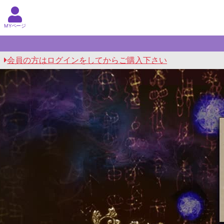
MYページ
会員の方はログインをしてからご購入下さい