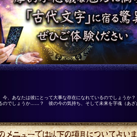
】今、あなたは彼にとって大事な存在になれているのでしょうか？
るのでしょうか……？ 彼の今の気持ち、そして未来を字魂（あざ