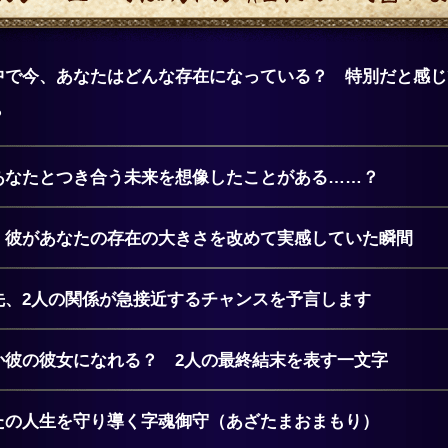
中で今、あなたはどんな存在になっている？ 特別だと感じ
？
あなたとつき合う未来を想像したことがある……？
、彼があなたの存在の大きさを改めて実感していた瞬間
先、2人の関係が急接近するチャンスを予言します
か彼の彼女になれる？ 2人の最終結末を表す一文字
たの人生を守り導く字魂御守（あざたまおまもり）