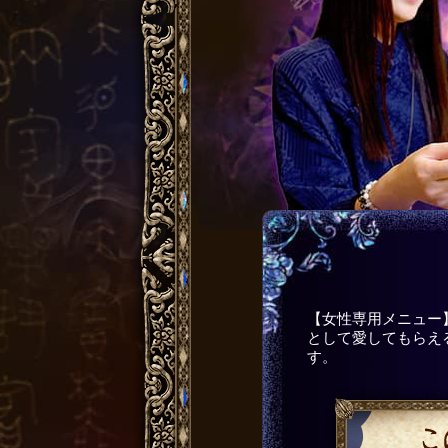
【女性専用メニュー
として愛してもらえ
す。