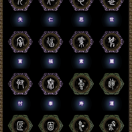
失
仁
思
世
富
福
素
麗
忖
泰
寿
運