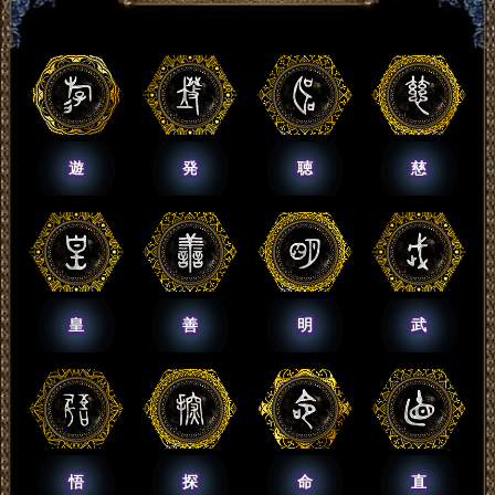
遊
発
聴
慈
皇
善
明
武
悟
探
命
直