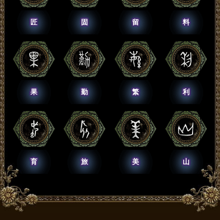
匠
固
留
料
果
勤
繁
利
育
旅
美
山