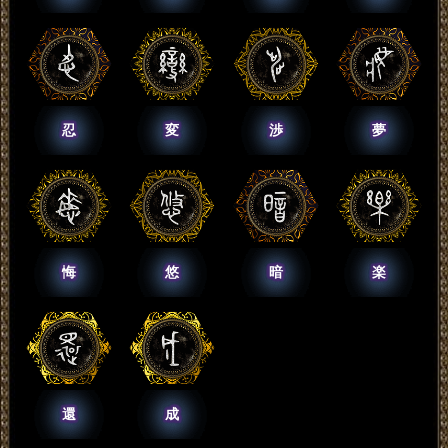
忍
変
渉
夢
悔
悠
暗
楽
還
成