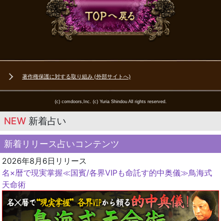
著作権保護に対する取り組み (外部サイトへ)
(c) comdoors,Inc. (c) Yuria Shindou All rights reserved.
NEW
新着占い
新着リリース占いコンテンツ
2026年8月6日リリース
名×暦で現実掌握≪国賓/各界VIPも命託す的中奥儀≫鳥海式
天命術