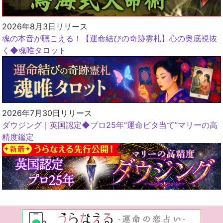
2026年8月3日リリース
魂の本音が聴こえる！【運命結びの奇跡霊札】心の奥底視抜
く◆魂唯タロット
2026年7月30日リリース
ダウジング｜英国認定◆プロ25年“運命ビタ当て”マリーの高
精度鑑定