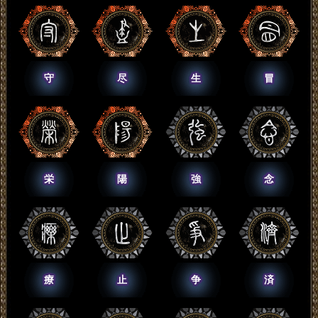
守
尽
生
冒
栄
陽
強
念
療
止
争
済