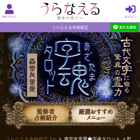
MYページ
ログイン
うらなえる本格鑑定
うらなえる本格鑑定 Top
>
森堂友里愛◆字魂タロット
> 監