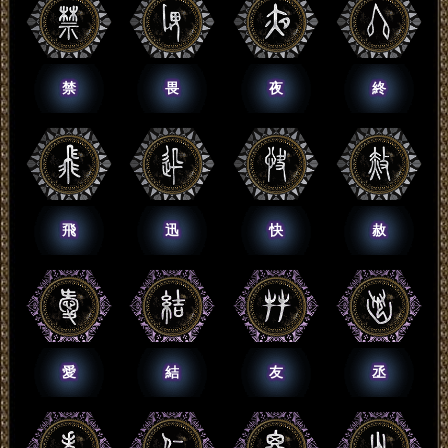
禁
畏
夜
終
飛
迅
快
赦
愛
結
友
丞