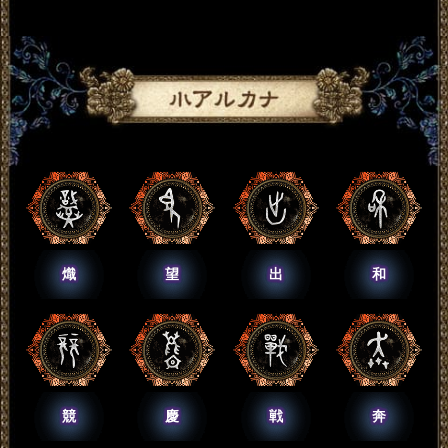
熾
望
出
和
競
慶
戦
奔