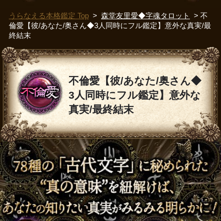
うらなえる本格鑑定 Top
>
森堂友里愛◆字魂タロット
> 不
倫愛【彼/あなた/奥さん◆3人同時にフル鑑定】意外な真実/最
終結末
不倫愛【彼/あなた/奥さん◆
3人同時にフル鑑定】意外な
真実/最終結末