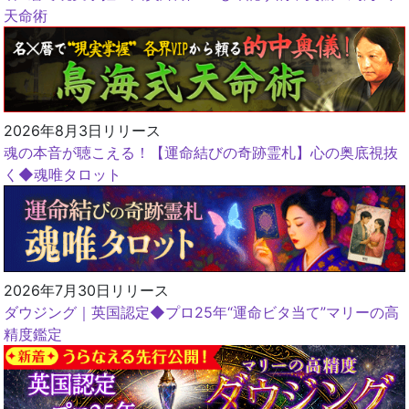
天命術
2026年8月3日リリース
魂の本音が聴こえる！【運命結びの奇跡霊札】心の奥底視抜
く◆魂唯タロット
2026年7月30日リリース
ダウジング｜英国認定◆プロ25年“運命ビタ当て”マリーの高
精度鑑定