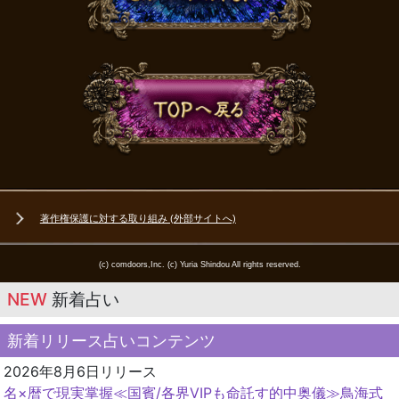
著作権保護に対する取り組み (外部サイトへ)
(c) comdoors,Inc. (c) Yuria Shindou All rights reserved.
NEW
新着占い
新着リリース占いコンテンツ
2026年8月6日リリース
名×暦で現実掌握≪国賓/各界VIPも命託す的中奥儀≫鳥海式