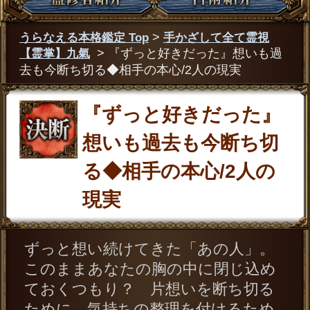
想いも過去も今断ち切
る◆相手の本心/2人の
現実
ずっと想い続けてきた「あの人」。
このままあなたの胸の中に閉じ込め
ておくつもり？ 片想いを断ち切る
ために、気持ちの整理を付けるため
に。この恋の現実とあの人の本心の
話が、あなたのお役に立てれば幸い
です。
今、あなたが感じている
どうしよ
うもできない感情、ぬぐい切れない