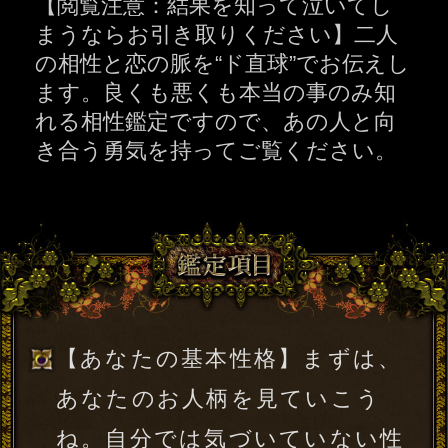
【あなたの基本性格】まずは、
あなたのお人柄を見ていこう
ね。自分では気づいていない性
質もあるはずだよ。
【あの人の基本性格】顔と腹づ
もりは違うもの。あの人の性格
を本当の意味で理解すれば、二
人の距離は自然と近づくのよ。
ビシッと言うから覚悟して！
あなたとあの人の「相性」
恋脈を見ていくよ！ 二人が結
ばれる「可能性」