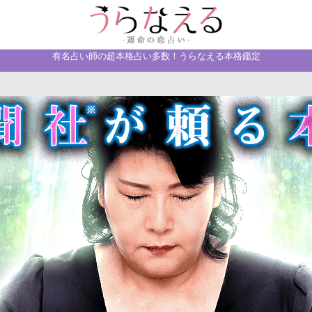
有名占い師の超本格占い多数！うらなえる本格鑑定