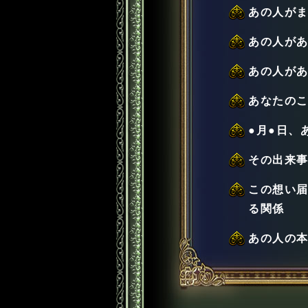
あの人が
あの人が
あの人が
あなたの
●月●日、
その出来事
この想い
る関係
あの人の