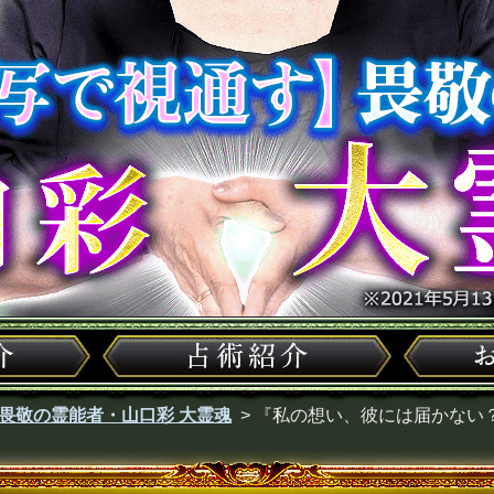
畏敬の霊能者・山口彩 大霊魂
>
『私の想い、彼には届かない