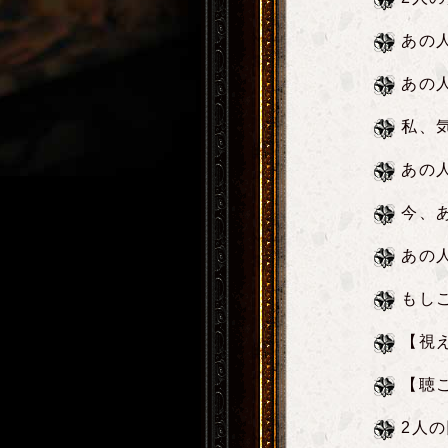
あの
あの
私、
あの
今、
あの
もし
【視
【聴
2人