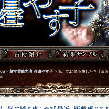
op
>
超常霊能力者 渡邉やす子
>
私、気に障る事した？【最近
論