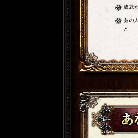
成就
あの
と