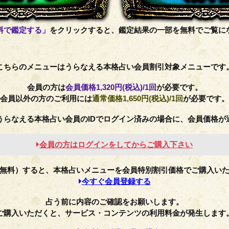
料で鑑定する」
をクリックすると、鑑定結果の一部を無料でご覧に
こちらのメニューはうらなえる本格占い会員割引対象メニューです
会員の方は
会員価格
1,320円(税込)
/1回
が必要です。
会員以外の方のご利用には
通常価格
1,650円(税込)
/1回
が必要です。
うらなえる本格占い会員のIDでログイン済みの場合に、会員価格が
会員の方はログインをしてからご購入下さい
無料）すると、本格占いメニューを会員特別割引価格でご購入い
今すぐ会員登録する
占う前に内容のご確認をお願いします。
ご購入いただくと、サービス・コンテンツの利用料金が発生します