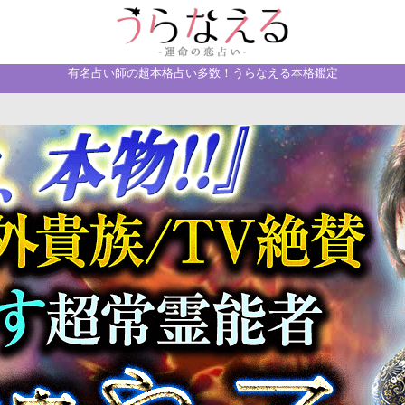
有名占い師の超本格占い多数！うらなえる本格鑑定