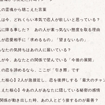
人の霊魂から聴こえた言葉
人は今、どれくらい本気で恋人が欲しいと思っている？
気に障る事した？ あの人が素っ気ない態度を取る理由
人が恋愛相手に「求めるもの」「望まないもの」
あなたの気持ちはあの人に届いている？
人が今、あなたとの関係で望んでいる「今後の展開」
この恋を諦めるなら、ここが「引き際」です
えた核心】2人が急接近し、恋を後押しする「最大のチャ
こえた核心】今あの人があなたに隠している秘密の感情
の関係が動き出した時、あの人とどう接するのが最善？