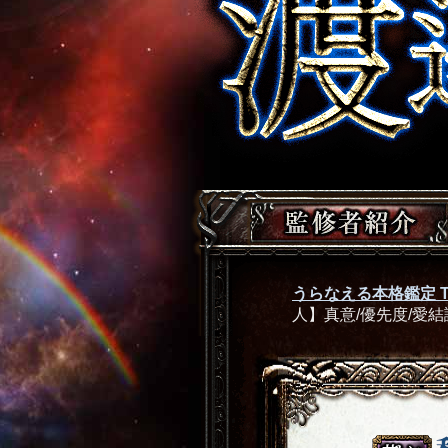
うらなえる本格鑑定 T
人】真意/優先度/愛結