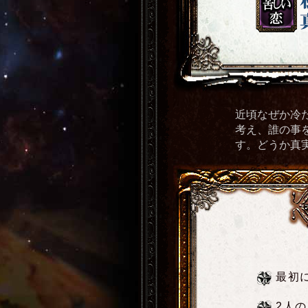
近頃なぜか冷
考え、誰の事
す。どうか真
最初
2人