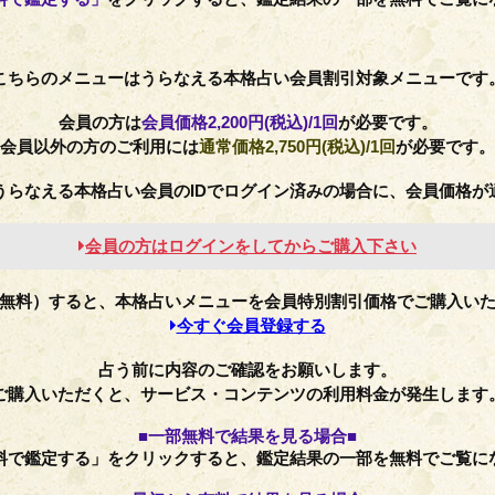
こちらのメニューはうらなえる本格占い会員割引対象メニューです
会員の方は
会員価格
2,200円(税込)
/1回
が必要です。
会員以外の方のご利用には
通常価格
2,750円(税込)
/1回
が必要です。
うらなえる本格占い会員のIDでログイン済みの場合に、会員価格が
会員の方はログインをしてからご購入下さい
無料）すると、本格占いメニューを会員特別割引価格でご購入い
今すぐ会員登録する
占う前に内容のご確認をお願いします。
ご購入いただくと、サービス・コンテンツの利用料金が発生します
■一部無料で結果を見る場合■
料で鑑定する」をクリックすると、鑑定結果の一部を無料でご覧に