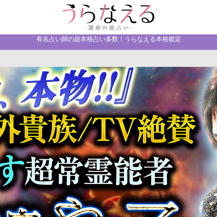
有名占い師の超本格占い多数！うらなえる本格鑑定