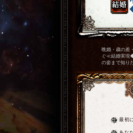
晩婚・歳の差
ぐ≪結婚実現
の姿まで知り
最初
あな