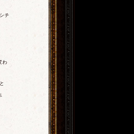
シチ
変わ
と
手