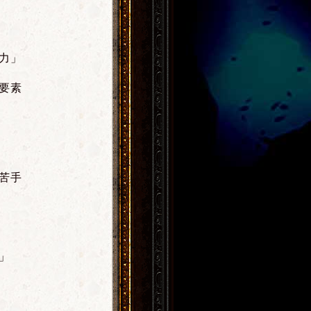
力」
要素
苦手
」