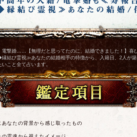
・電撃婚……【無理だと思ってたのに、結婚できました！】喜
◆縁結び霊視≫あなたの結婚相手の特徴から、入籍日、2人が
たいこと全て占います。
鑑定項目
にあなたの背景から感じ取ったもの
たの霊魂から視えたイメージ