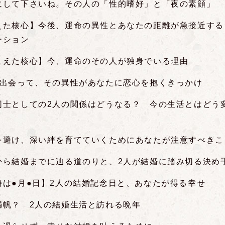
にして下さいね。その人の「性的嗜好」と「夜の素顔」
えた核心】今後、運命の異性とあなたの距離が急接近する
ーション
こえた核心】今、運命のその人が独身でいる理由
が出会って、その異性があなたに恋心を抱くきっかけ
同士としての2人の関係はどうなる？ 今の生活とはどう
を避け、深い絆を育てていくためにあなたが注意すべきこ
から結婚までに辿る道のりと、2人が結婚に踏み切る決め
籍は●月●日】2人の結婚記念日と、あなたが得る幸せ
満帆？ 2人の結婚生活と訪れる晩年