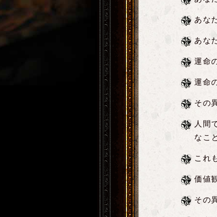
あな
あな
運命
運命
その
人間
なこ
これ
価値
その