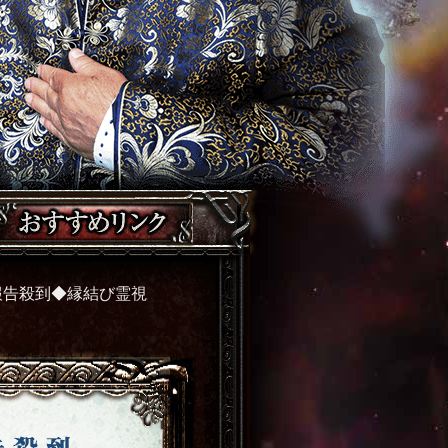
報告殺到◆縁結び霊視