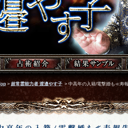
op
>
超常霊能力者 渡邉やす子
>
中高年の入籍/電撃婚も≪寿