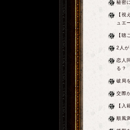
秘密
【視
ュエ
【聴
2人
恋人
る？
破局
交際
【入
順風