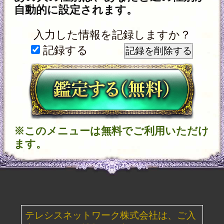
NEW
新着占い
新着リリース占いコンテンツ
2026年8月6日リリース
名×暦で現実掌握≪国賓/各界VIPも命託す的
中奥儀≫鳥海式天命術
2026年8月3日リリース
魂の本音が聴こえる！【運命結びの奇跡霊
札】心の奥底視抜く◆魂唯タロット