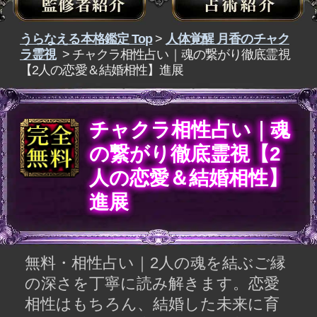
チャクラ相性占い｜魂
の繋がり徹底霊視【2
人の恋愛＆結婚相性】
進展
無料・相性占い｜2人の魂を結ぶご縁
の深さを丁寧に読み解きます。恋愛
相性はもちろん、結婚した未来に育
まれる関係性や夫婦としての相性、
今の心の距離や恋脈の有無まで視て
いき、このご縁が本物を明かしま
す。
チャクラから受け取った真実をお