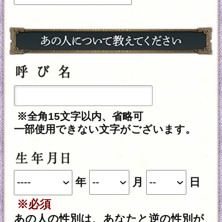
力いただいた情報を、占いサービスを提
供するためにのみ使用し、情報の蓄積を
行ったり、他の目的で使用することはあ
りません。ご利用の際は、当社「
個人情
」に同意の上、必要事項をご
報保護方針
入力ください。
動作環境
この占い番組は、次の環境でご利用
ください。
＜OS＞
Android 5.0以降
iOS 10.0以降
＜ブラウザ＞
OSに標準搭載されているブラウ
ザ。
※JavaScriptの設定をオンにしてご
利用ください。
トップページに戻る