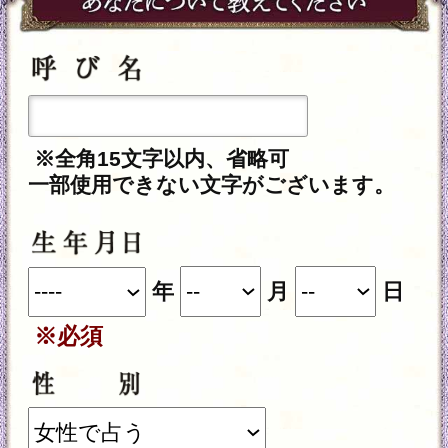
年
月
日
※必須
あの人の性別は、あなたと逆の性別が
自動的に設定されます。
入力した情報を記録しますか？
記録する
※このメニューは無料でご利用いただけ
ます。
テレシスネットワーク株式会社は、ご入