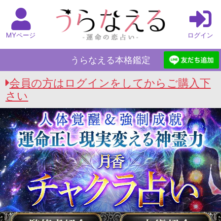
MYページ
ログイン
うらなえる本格鑑定
会員の方はログインをしてからご購入下
さい
うらなえる本格鑑定 Top
>
人体覚醒 月香のチャク
ラ霊視
>
チャクラ相性占い｜魂の繋がり徹底霊視
【2人の恋愛＆結婚相性】進展