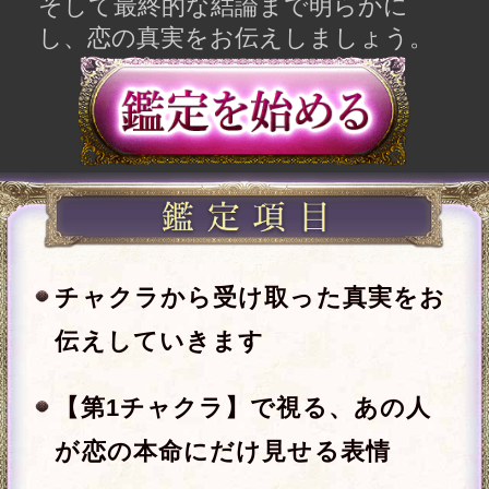
【第1チャクラ】で視る、あの人
が恋の本命にだけ見せる表情
【第4チャクラ】が伝える、あの
人の心を揺さぶるあなたの特別な
一面
今、あの人の中で膨らむあなたへ
の期待と想い
現在、2人の恋進展を阻んでいる
もの
あの人の本命は誰？ もしかして
あなた？
この先、あの人があなたに起こす
恋のアプローチ