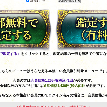
記録する
で鑑定する」
をクリックすると、鑑定結果の一部を無料でご覧にな
こちらのメニューはうらなえる本格占い会員割引対象メニューです
会員の方は
会員価格
1,265円(税込)
/1回
が必要です。
会員以外の方のご利用には
通常価格
1,430円(税込)
/1回
が必要です。
うらなえる本格占い会員のIDでログイン済みの場合に、会員価格が