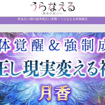
有名占い師の超本格占い多数！うらなえる本格鑑定