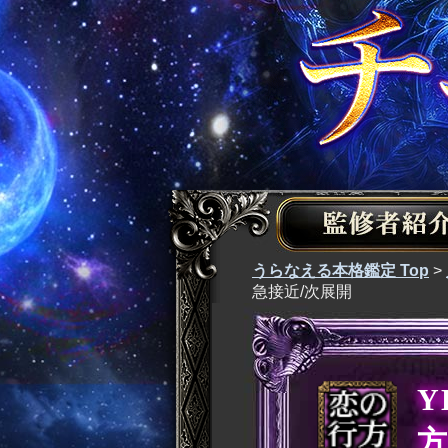
うらなえる本格鑑定 Top
>
急接近/次展開
Y
方