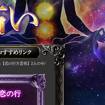
る【恋の行方霊視】2人の今/
【恋の行