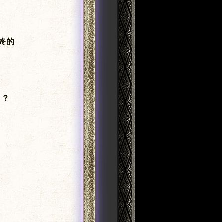
終的
つ？
？