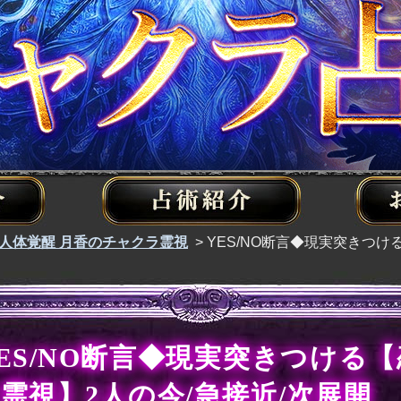
人体覚醒 月香のチャクラ霊視
>
YES/NO断言◆現実突きつけ
ES/NO断言◆現実突きつける
霊視】2人の今/急接近/次展開