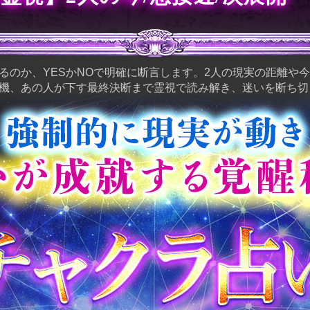
るのか、YESかNOで明確に断言します。2人の現実の距離や
機、あの人が下す最終決断まで霊視で読み解き、迷いを断ち切