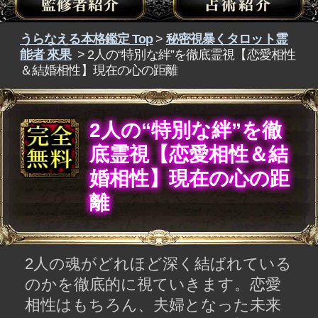
2人の“特別な絆”を徹
底霊視【恋愛相性＆結
婚相性】現在の心の距
離
2人の魂がどれほど深く結ばれている
のかを徹底的に視ていきます。恋愛
相性はもちろん、夫婦となった未来
の関係性や結婚の相性、今の心の距
離や恋脈の有無まで読み解き、この
ご縁が本物かどうかを明らかにしま
す。