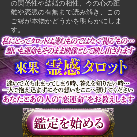
2人の恋運命を読み解く前に、ま
ず知っておいてほしいことがあり
ます…
真っ先に浮かび上がってきまし
た…2人の恋愛相性
夫婦となった2人の関係性と結婚
の相性
恋脈はある？現在の2人の心の距
離