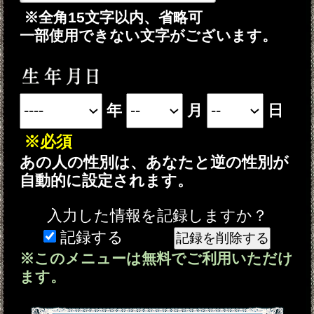
Android 5.0以降
iOS 10.0以降
＜ブラウザ＞
OSに標準搭載されているブラウ
ザ。
※JavaScriptの設定をオンにしてご
利用ください。
トップページに戻る
NEW
新着占い
新着リリース占いコンテンツ
2026年8月6日リリース
名×暦で現実掌握≪国賓/各界VIPも命託す的
中奥儀≫鳥海式天命術