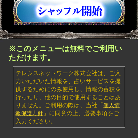
2026年8月3日リリース
魂の本音が聴こえる！【運命結びの奇跡霊
札】心の奥底視抜く◆魂唯タロット
2026年7月30日リリース
ダウジング｜英国認定◆プロ25年“運命ビ
タ当て”マリーの高精度鑑定