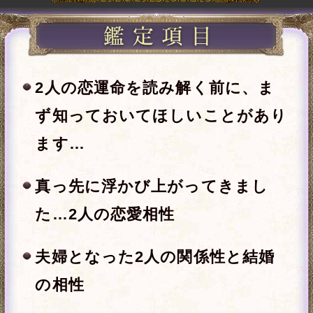
※全角15文字以内、省略可
一部使用できない文字がございます。
年
月
日
※必須