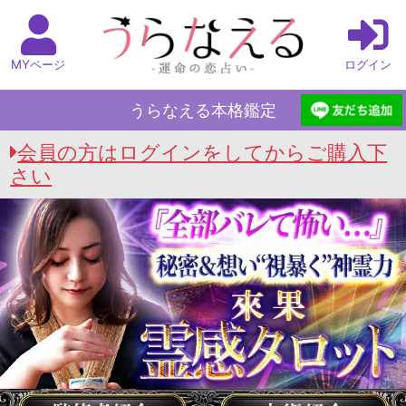
MYページ
ログイン
うらなえる本格鑑定
会員の方はログインをしてからご購入下
さい
うらなえる本格鑑定 Top
>
秘密視暴くタロット霊
能者 來果
>
2人の“特別な絆”を徹底霊視【恋愛相性
＆結婚相性】現在の心の距離