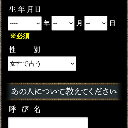
※このメニューは無料でご利用い
ただけます。
テレシスネットワーク株式会社は、ご入
力いただいた情報を、占いサービスを提
供するためにのみ使用し、情報の蓄積を
行ったり、他の目的で使用することはあ
りません。ご利用の際は、当社「
個人情
」に同意の上、必要事項をご
報保護方針
入力ください。
動作環境
この占い番組は、次の環境でご利用
ください。
＜OS＞