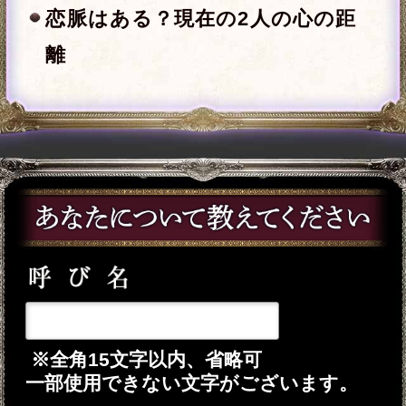
※全角15文字以内、省略可
一部使用できない文字がございます。
年
月
日
※必須
あの人の性別は、あなたと逆の性別が
自動的に設定されます。
入力した情報を記録しますか？
記録する
※このメニューは無料でご利用いただけ
ます。