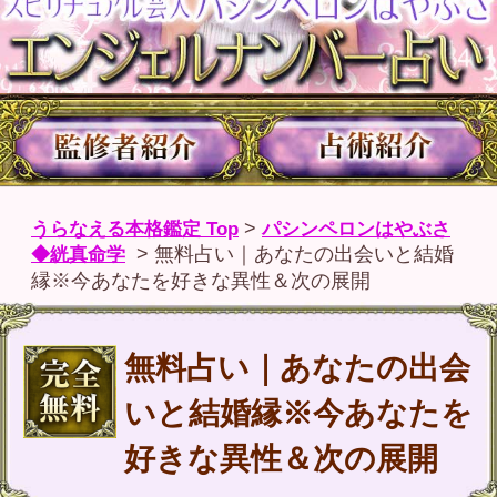
うらなえる本格鑑定 Top
>
パシンペロンはやぶさ
◆絖真命学
>
無料占い｜あなたの出会いと結婚
縁※今あなたを好きな異性＆次の展開
無料占い｜あなたの出会
いと結婚縁※今あなたを
好きな異性＆次の展開
≪完全無料※結婚鑑定≫パシンペロ
ンはやぶさが占うあなたの出会いと
結婚縁。あなたに備わった結婚運命
と、今あなたを好きな人の特徴・次
に起こる出来事を、あなたのエンジ
ェルナンバーから明らかにします。
パシンペロンはやぶさからのご