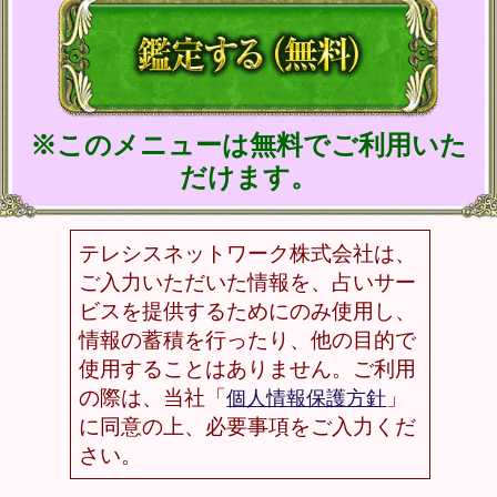
トップページに戻る
NEW
新着占い
新着リリース占いコンテンツ
2026年8月6日リリース
名×暦で現実掌握≪国賓/各界VIPも命託す的
中奥儀≫鳥海式天命術
2026年8月3日リリース
魂の本音が聴こえる！【運命結びの奇跡霊
札】心の奥底視抜く◆魂唯タロット