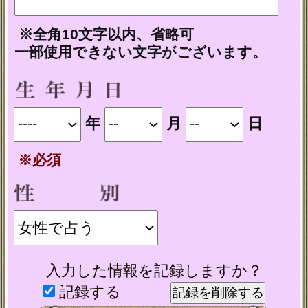
ビスを提供するためにのみ使用し、
情報の蓄積を行ったり、他の目的で
使用することはありません。ご利用
の際は、当社「
」
個人情報保護方針
に同意の上、必要事項をご入力くだ
さい。
動作環境
この占い番組は、次の環境でご利用く
ださい。
＜OS＞
Android 5.0以降
iOS 10.0以降
＜ブラウザ＞
OSに標準搭載されているブラウザ。
※JavaScriptの設定をオンにしてご利用
ください。