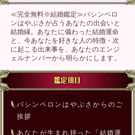
挨拶
あなたが生まれ持った「結婚運
命」と「ご縁」
今あなたを好きな異性は……ど
んな人？特徴は？
その異性とあなたは、次どんな
展開を迎える？
※全角10文字以内、省略可
一部使用できない文字がございます。