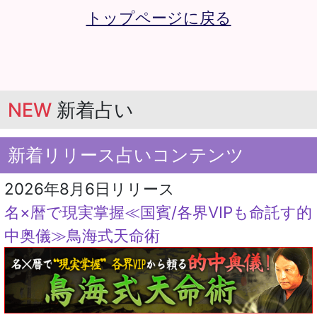
「うらなえる」について
利用規約
特定商取引法に基づく表記
免責事項
プライバシーポリシー
占い師一覧
運営会社
メルマガ配信解除
よくある質問
お問い合わせ
(C) Telsys Network CO.,LTD.