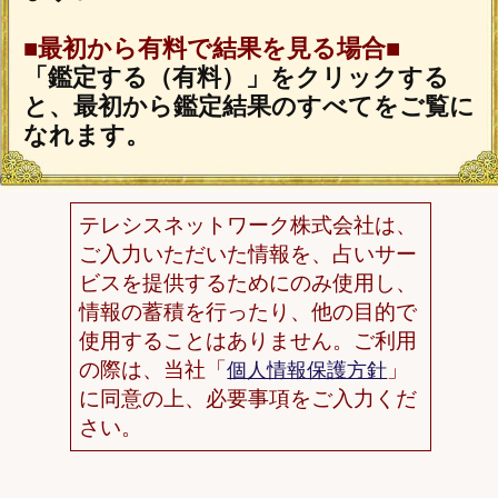
「うらなえる」について
利用規約
特定商取引法に基づく表記
免責事項
プライバシーポリシー
占い師一覧
運営会社
メルマガ配信解除
よくある質問
お問い合わせ
(C) Telsys Network CO.,LTD.