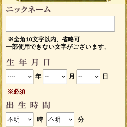
※全角10文字以内、省略可
一部使用できない文字がございます。
年
月
日
※必須
時
分
※出生時間が日を跨ぐ子刻（23：00〜1：
00）の場合、23：00〜0：00（晩子刻）は
翌日の0：00〜1：00（早子刻）と同じ命
盤が表示されます。