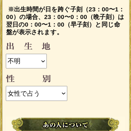
あの人の性別は、あなたと逆の性別が自
動的に設定されます。
入力した情報を記録しますか？
記録する
「一部無料で鑑定する」
をタップする
と、鑑定結果の一部を無料でご覧になれ
ます。
こちらのメニューはうらなえる本格占
い会員割引対象メニューです。
会員価格
1,705円(税込)
/1回
会員の方は
が
必要です。
通常価格
会員以外の方のご利用には
1,870円(税込)
/1回
が必要です。