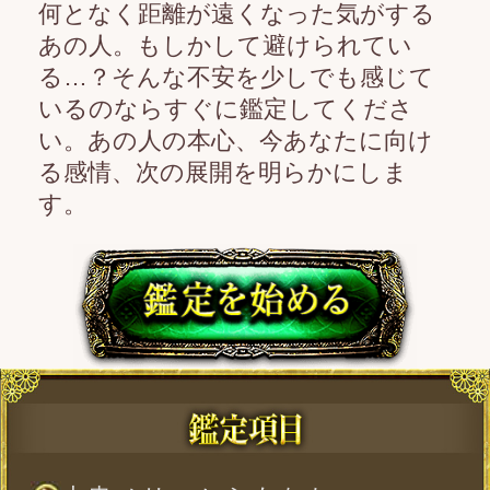
大串ノリコからあなたへ
避けられてる？どこか距離ある
あの人…隠す本心は？
あの人が恋愛に切実に求めてい
ること
あの人は、あなたとはどんな関
係を望んでいる？
2人の距離を縮めるために、欠か
せない要素は何？
あの人は、どんな時に恋心を刺
激される？
あの人が、次にあなたに起こす