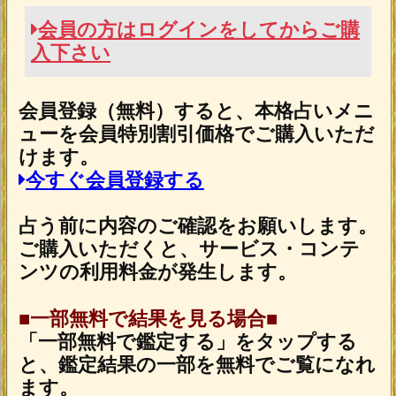
2026年8月3日リリース
魂の本音が聴こえる！【運命結びの奇跡霊
札】心の奥底視抜く◆魂唯タロット
2026年7月30日リリース
ダウジング｜英国認定◆プロ25年“運命ビ
タ当て”マリーの高精度鑑定