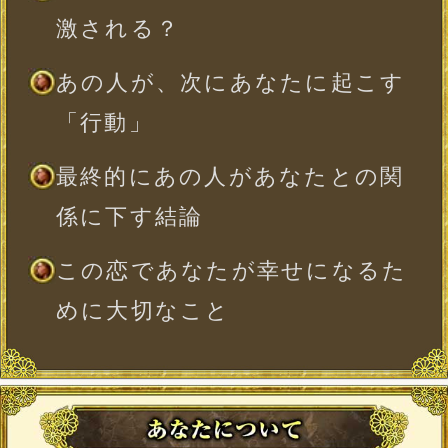
年
月
日
※必須
時
分
※出生時間が日を跨ぐ子刻（23：00〜1：
00）の場合、23：00〜0：00（晩子刻）は
翌日の0：00〜1：00（早子刻）と同じ命
盤が表示されます。