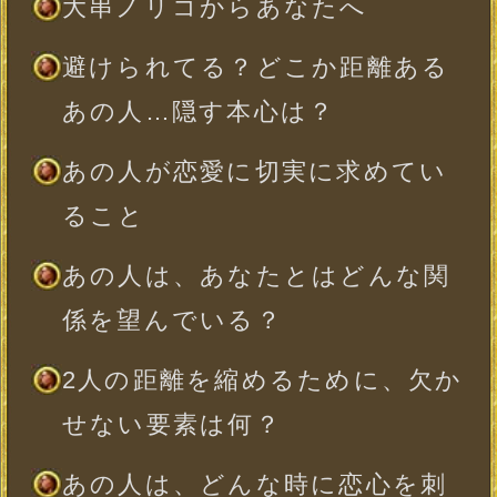
「行動」
最終的にあの人があなたとの関
係に下す結論
この恋であなたが幸せになるた
めに大切なこと
※全角10文字以内、省略可
一部使用できない文字がございます。