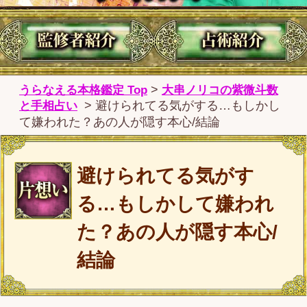
避けられてる気がす
る…もしかして嫌われ
た？あの人が隠す本心/
結論
何となく距離が遠くなった気がする
あの人。もしかして避けられてい
る…？そんな不安を少しでも感じて
いるのならすぐに鑑定してくださ
い。あの人の本心、今あなたに向け
る感情、次の展開を明らかにしま
す。