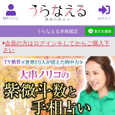
MYページ
ログイン
うらなえる本格鑑定
会員の方はログインをしてからご購入下
さい
うらなえる本格鑑定 Top
>
大串ノリコの紫微斗数
と手相占い
>
避けられてる気がする…もしかし
て嫌われた？あの人が隠す本心/結論