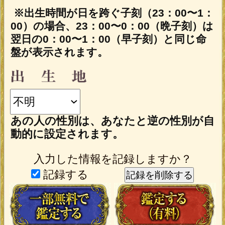
と、最初から鑑定結果のすべてをご覧に
なれます。
テレシスネットワーク株式会社は、
ご入力いただいた情報を、占いサー
ビスを提供するためにのみ使用し、
情報の蓄積を行ったり、他の目的で
使用することはありません。ご利用
の際は、当社「
」
個人情報保護方針
に同意の上、必要事項をご入力くだ
さい。
動作環境
この占い番組は、次の環境でご利用く
ださい。
＜OS＞
Android 5.0以降
iOS 10.0以降