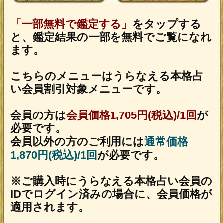
＜ブラウザ＞
OSに標準搭載されているブラウザ。
※JavaScriptの設定をオンにしてご利用
ください。
トップページに戻る
NEW
新着占い
新着リリース占いコンテンツ
2026年8月6日リリース
名×暦で現実掌握≪国賓/各界VIPも命託す的
中奥儀≫鳥海式天命術