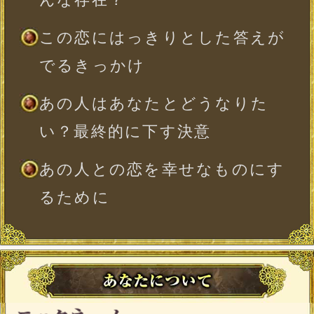
※必須
時
分
※出生時間が日を跨ぐ子刻（23：00〜1：
00）の場合、23：00〜0：00（晩子刻）は
翌日の0：00〜1：00（早子刻）と同じ命
盤が表示されます。