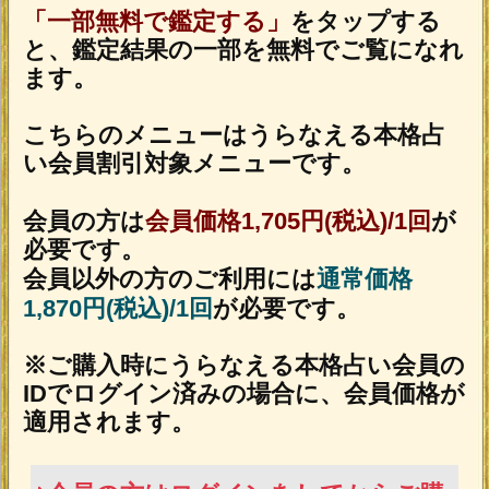
OSに標準搭載されているブラウザ。
※JavaScriptの設定をオンにしてご利用
ください。
トップページに戻る
NEW
新着占い
新着リリース占いコンテンツ
2026年8月6日リリース
名×暦で現実掌握≪国賓/各界VIPも命託す的
中奥儀≫鳥海式天命術
2026年8月3日リリース