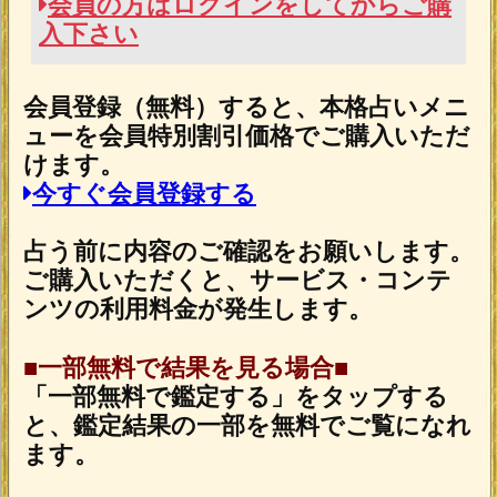
魂の本音が聴こえる！【運命結びの奇跡霊
札】心の奥底視抜く◆魂唯タロット
2026年7月30日リリース
ダウジング｜英国認定◆プロ25年“運命ビ
タ当て”マリーの高精度鑑定