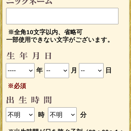
※全角10文字以内、省略可
一部使用できない文字がございます。
年
月
日
※必須
時
分
※出生時間が日を跨ぐ子刻（23：00〜1：
00）の場合、23：00〜0：00（晩子刻）は
翌日の0：00〜1：00（早子刻）と同じ命
盤が表示されます。