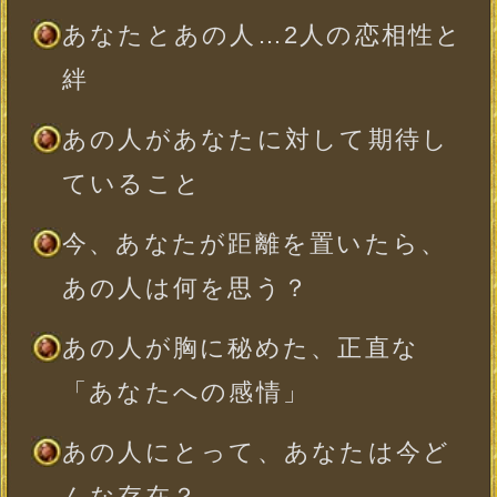
でるきっかけ
あの人はあなたとどうなりた
い？最終的に下す決意
あの人との恋を幸せなものにす
るために
※全角10文字以内、省略可
一部使用できない文字がございます。
年
月
日