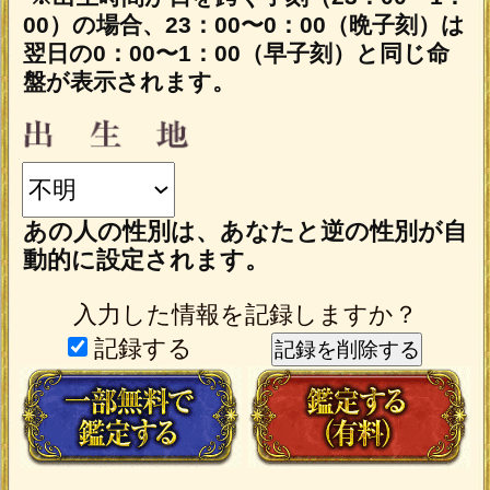
なれます。
テレシスネットワーク株式会社は、
ご入力いただいた情報を、占いサー
ビスを提供するためにのみ使用し、
情報の蓄積を行ったり、他の目的で
使用することはありません。ご利用
の際は、当社「
」
個人情報保護方針
に同意の上、必要事項をご入力くだ
さい。
動作環境
この占い番組は、次の環境でご利用く
ださい。
＜OS＞
Android 5.0以降
iOS 10.0以降
＜ブラウザ＞