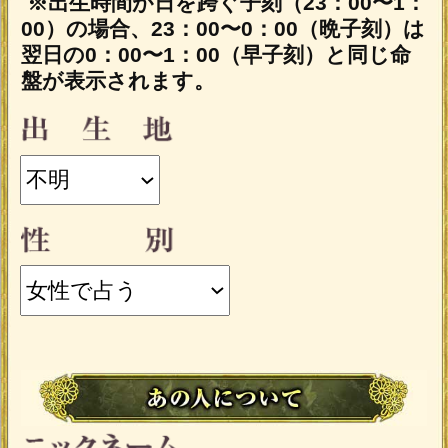
あの人の性別は、あなたと逆の性別が自
動的に設定されます。
入力した情報を記録しますか？
記録する
「一部無料で鑑定する」
をタップする
と、鑑定結果の一部を無料でご覧になれ
ます。
こちらのメニューはうらなえる本格占
い会員割引対象メニューです。
会員価格
1,705円(税込)
/1回
会員の方は
が
必要です。
通常価格
会員以外の方のご利用には
1,870円(税込)
/1回
が必要です。
※ご購入時にうらなえる本格占い会員の