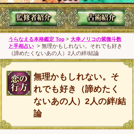
無理かもしれない。そ
れでも好き（諦めたく
ないあの人）2人の絆/結
論
無理かもしれないけれど、それでも
叶えたい恋をしているあなた。本当
に恋の成就を望むなら確かめてくだ
さい。2人の間にある絆、この先訪れ
る展開、あの人の本当の気持ち…全
てを知る必要があります。