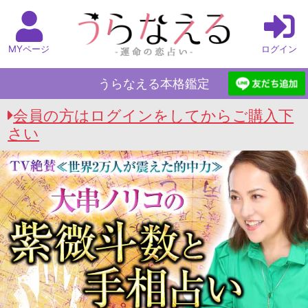
MYページ
ログイン
うらなえる本格鑑定
会員の方はログインをしてからご購入下
さい
うらなえる本格鑑定 Top
>
大串ノリコの紫微斗数
と手相占い
>
無理かもしれない。それでも好き
（諦めたくないあの人）2人の絆/結論