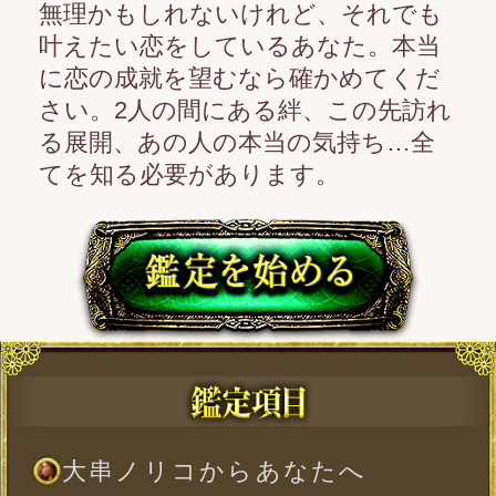
大串ノリコからあなたへ
あなたとあの人…2人の恋相性と
絆
あの人があなたに対して期待し
ていること
今、あなたが距離を置いたら、
あの人は何を思う？
あの人が胸に秘めた、正直な
「あなたへの感情」
あの人にとって、あなたは今ど
んな存在？
この恋にはっきりとした答えが