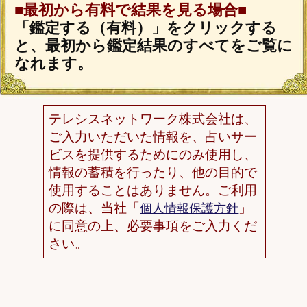
「うらなえる」について
利用規約
特定商取引法に基づく表記
免責事項
プライバシーポリシー
占い師一覧
運営会社
メルマガ配信解除
よくある質問
お問い合わせ
(C) Telsys Network CO.,LTD.