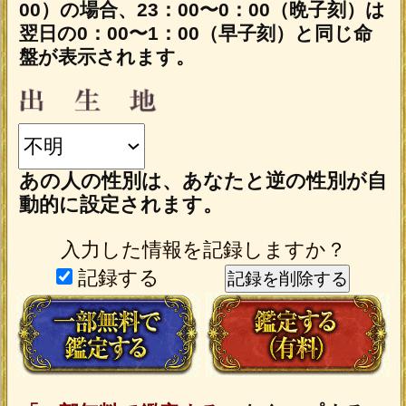
テレシスネットワーク株式会社は、
ご入力いただいた情報を、占いサー
ビスを提供するためにのみ使用し、
情報の蓄積を行ったり、他の目的で
使用することはありません。ご利用
の際は、当社「
」
個人情報保護方針
に同意の上、必要事項をご入力くだ
さい。
動作環境
この占い番組は、次の環境でご利用く
ださい。
＜OS＞
Android 5.0以降
iOS 10.0以降
＜ブラウザ＞