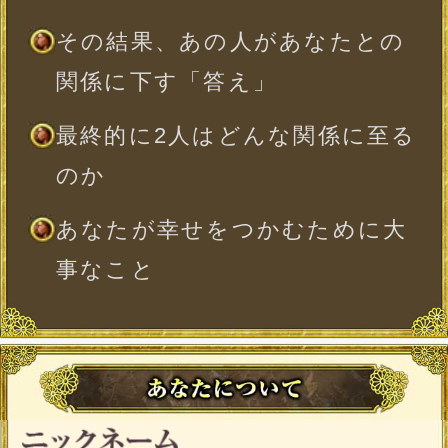
※必須
時
分
※出生時間が日を跨ぐ子刻（23：00〜1：
00）の場合、23：00〜0：00（晩子刻）は
翌日の0：00〜1：00（早子刻）と同じ命
盤が表示されます。