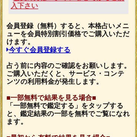
魂の本音が聴こえる！【運命結びの奇跡霊
札】心の奥底視抜く◆魂唯タロット
2026年7月30日リリース
ダウジング｜英国認定◆プロ25年“運命ビ
タ当て”マリーの高精度鑑定