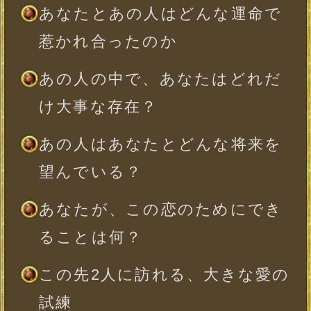
最終的に2人はどんな関係に至る
のか
あなたが幸せをつかむために大
事なこと
※全角10文字以内、省略可
一部使用できない文字がございます。
年
月
日