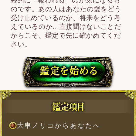
大串ノリコからあなたへ
あなたとあの人はどんな運命で
惹かれ合ったのか
あの人の中で、あなたはどれだ
け大事な存在？
あの人はあなたとどんな将来を
望んでいる？
あなたが、この恋のためにでき
ることは何？
この先2人に訪れる、大きな愛の
試練
その結果、あの人があなたとの
関係に下す「答え」