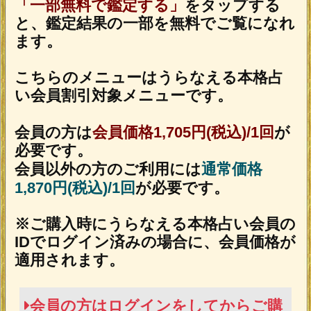
OSに標準搭載されているブラウザ。
※JavaScriptの設定をオンにしてご利用
ください。
トップページに戻る
NEW
新着占い
新着リリース占いコンテンツ
2026年8月6日リリース
名×暦で現実掌握≪国賓/各界VIPも命託す的
中奥儀≫鳥海式天命術
2026年8月3日リリース