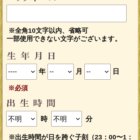
※全角10文字以内、省略可
一部使用できない文字がございます。
年
月
日
※必須
時
分
※出生時間が日を跨ぐ子刻（23：00〜1：
00）の場合、23：00〜0：00（晩子刻）は
翌日の0：00〜1：00（早子刻）と同じ命
盤が表示されます。