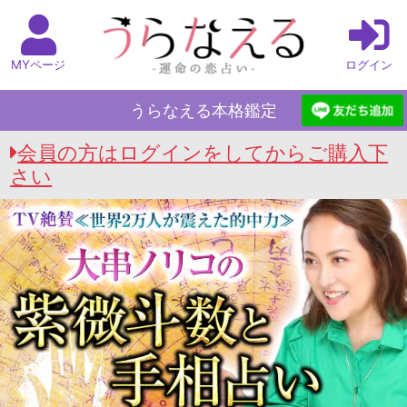
MYページ
ログイン
うらなえる本格鑑定
会員の方はログインをしてからご購入下
さい
うらなえる本格鑑定 Top
>
大串ノリコの紫微斗数
と手相占い
>
全て捧げた不倫恋。あの人、私に
応えてくれる？2人の現状/転機/結末