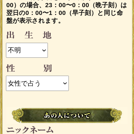
あの人の性別は、あなたと逆の性別が自
動的に設定されます。
入力した情報を記録しますか？
記録する
「一部無料で鑑定する」
をタップする
と、鑑定結果の一部を無料でご覧になれ
ます。
こちらのメニューはうらなえる本格占
い会員割引対象メニューです。
会員価格
1,705円(税込)
/1回
会員の方は
が
必要です。
通常価格
会員以外の方のご利用には
1,870円(税込)
/1回
が必要です。
※ご購入時にうらなえる本格占い会員の
IDでログイン済みの場合に、会員価格が