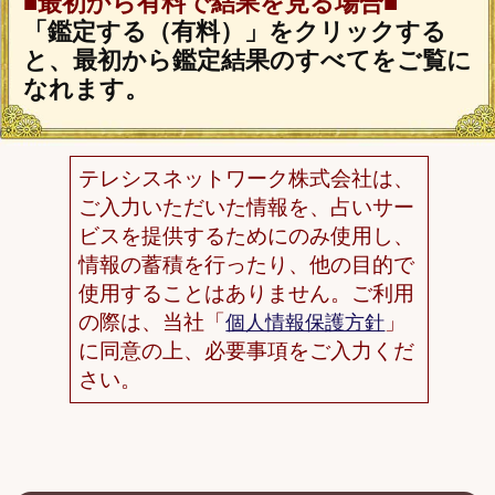
「うらなえる」について
利用規約
特定商取引法に基づく表記
免責事項
プライバシーポリシー
占い師一覧
運営会社
メルマガ配信解除
よくある質問
お問い合わせ
(C) Telsys Network CO.,LTD.