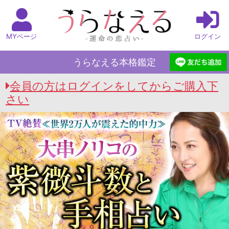
MYページ
ログイン
うらなえる本格鑑定
会員の方はログインをしてからご購入下
さい
うらなえる本格鑑定 Top
>
大串ノリコの紫微斗数
と手相占い
>
紫微斗数で占うあなたの2026年総
合運※飛躍の転機/人間関係/お金と恋