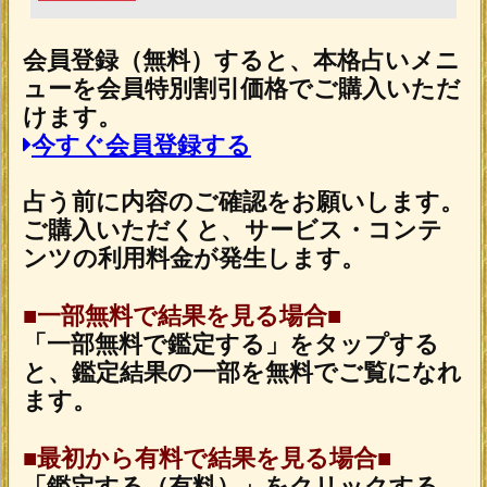
札】心の奥底視抜く◆魂唯タロット
2026年7月30日リリース
ダウジング｜英国認定◆プロ25年“運命ビ
タ当て”マリーの高精度鑑定