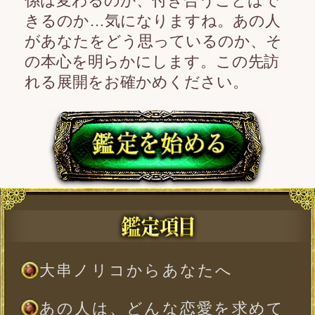
大串ノリコからあなたへ
あの人は、どんな恋愛を求めて
いる？
あの人にとって、あなたは恋愛
対象？それ以外？
あの人は恋愛で何を手に入れた
いのか
あの人はあなたとの距離をどう
考えている？
あの人はあなたのどんな反応を
待っている？
あの人が次に起こす行動と、2人
の次展開