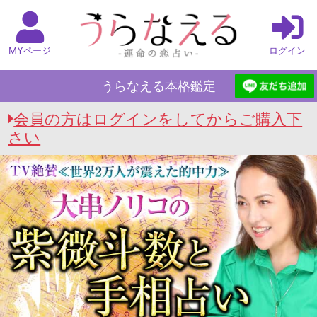
MYページ
ログイン
うらなえる本格鑑定
会員の方はログインをしてからご購入下
さい
うらなえる本格鑑定 Top
>
大串ノリコの紫微斗数
と手相占い
>
距離あるけど…この先、縮まる？
付き合える？相手の本音/次展開/決断