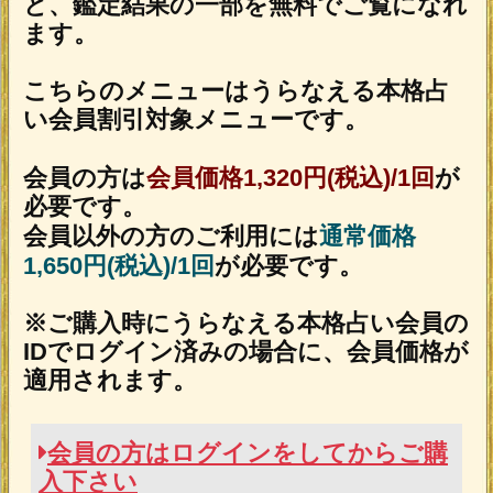
※JavaScriptの設定をオンにしてご利用
ください。
トップページに戻る
NEW
新着占い
新着リリース占いコンテンツ
2026年8月6日リリース
名×暦で現実掌握≪国賓/各界VIPも命託す的
中奥儀≫鳥海式天命術
2026年8月3日リリース
魂の本音が聴こえる！【運命結びの奇跡霊