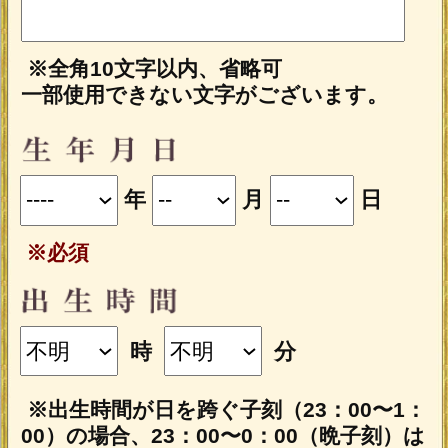
※全角10文字以内、省略可
一部使用できない文字がございます。
年
月
日
※必須
時
分
※出生時間が日を跨ぐ子刻（23：00〜1：
00）の場合、23：00〜0：00（晩子刻）は
翌日の0：00〜1：00（早子刻）と同じ命
盤が表示されます。
あの人の性別は、あなたと逆の性別が自