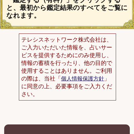
「うらなえる」について
利用規約
特定商取引法に基づく表記
免責事項
プライバシーポリシー
占い師一覧
運営会社
メルマガ配信解除
よくある質問
お問い合わせ
(C) Telsys Network CO.,LTD.