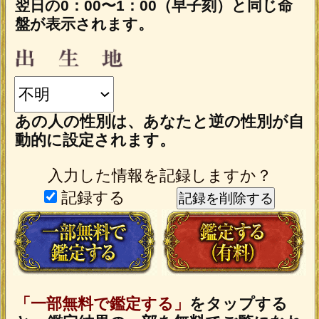
テレシスネットワーク株式会社は、
ご入力いただいた情報を、占いサー
ビスを提供するためにのみ使用し、
情報の蓄積を行ったり、他の目的で
使用することはありません。ご利用
の際は、当社「
」
個人情報保護方針
に同意の上、必要事項をご入力くだ
さい。
動作環境
この占い番組は、次の環境でご利用く
ださい。
＜OS＞
Android 5.0以降
iOS 10.0以降
＜ブラウザ＞
OSに標準搭載されているブラウザ。