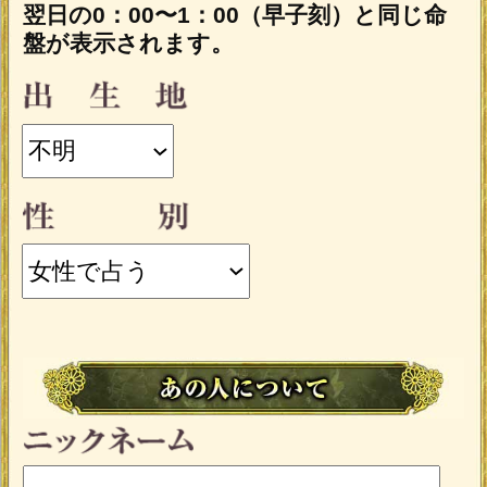
動的に設定されます。
入力した情報を記録しますか？
記録する
「一部無料で鑑定する」
をタップする
と、鑑定結果の一部を無料でご覧になれ
ます。
こちらのメニューはうらなえる本格占
い会員割引対象メニューです。
会員価格
1,320円(税込)
/1回
会員の方は
が
必要です。
通常価格
会員以外の方のご利用には
1,650円(税込)
/1回
が必要です。
※ご購入時にうらなえる本格占い会員の
IDでログイン済みの場合に、会員価格が
適用されます。