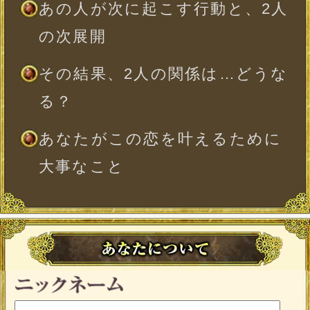
時
分
※出生時間が日を跨ぐ子刻（23：00〜1：
00）の場合、23：00〜0：00（晩子刻）は
翌日の0：00〜1：00（早子刻）と同じ命
盤が表示されます。