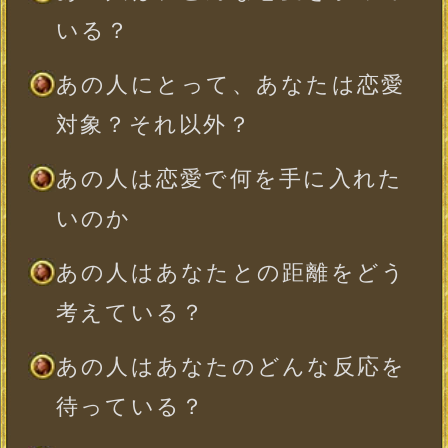
その結果、2人の関係は…どうな
る？
あなたがこの恋を叶えるために
大事なこと
※全角10文字以内、省略可
一部使用できない文字がございます。
年
月
日
※必須