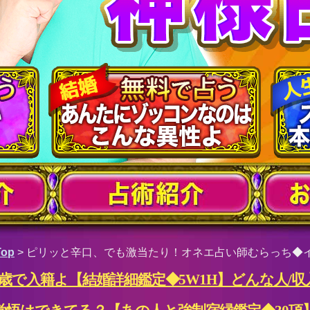
op
>
ピリッと辛口、でも激当たり！オネエ占い師むらっち◆
歳で入籍よ【結婚詳細鑑定◆5W1H】どんな人/収