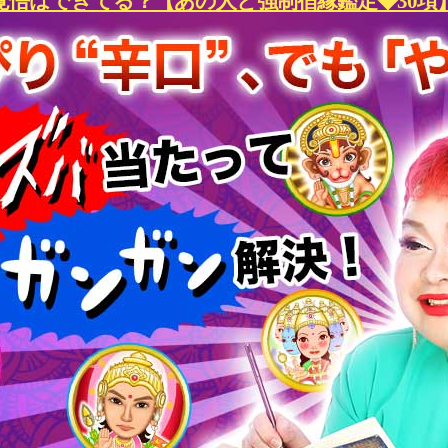
覚悟はできてる？【あの人と強制宿縁鑑定◆30項】