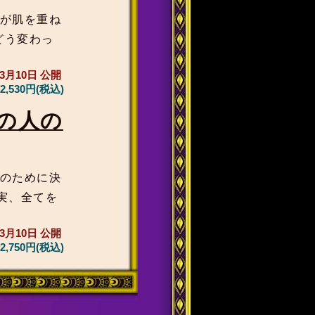
人が肌を重ね
どう変わっ
年3月10日
公開
2,530円(税込)
の人の
来のために決
実、全てを
年3月10日
公開
2,750円(税込)