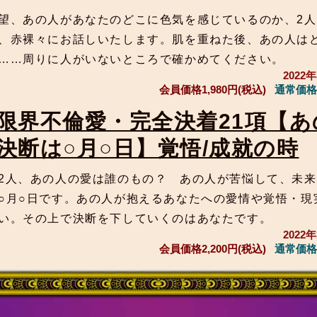
望、あの人があなたのどこに色気を感じているのか、2
、赤裸々にお話しいたします。肌を重ねた後、あの人は
……周りに人がいないところで確かめてください。
2022
会員価格
1,980円(税込)
通常価格
限界不倫愛・完全決着21項【あ
決断は○月○日】覚悟/成就の時
2人、あの人の愛は誰のもの？ あの人が苦悩して、未
○月○日です。あの人が抱えるあなたへの愛情や覚悟・現
い。その上で決断を下していくのはあなたです。
2022
会員価格
2,200円(税込)
通常価格