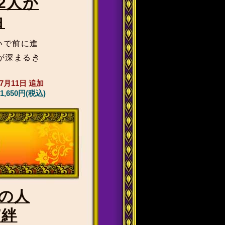
2人が
白
いで前に進
が深まるき
年7月11日
追加
1,650円(税込)
の人
/絆