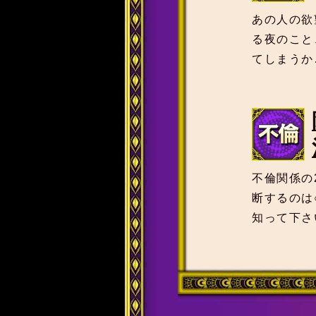
あの人の欲
る夜のこと
てしまうか
不倫関係の
断するのは
知って下さ