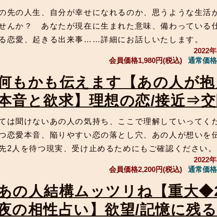
の先の人生、自分が幸せになれるのか、思うような生活
せんか？ あなたが現在に生まれた意味、備わっている
る恋愛、起きる出来事……詳細にお話しいたします。
2022
会員価格
1,980円(税込)
通常価格
何もかも伝えます【あの人が抱
本音と欲求】理想の恋/接近⇒交
ては聞けないあの人の気持ち、ここで理解していってく
つ恋愛本音、陥りやすい恋の落とし穴、あの人が想いを
先2人を待つ現実、受け止めるためにもご確認ください。
2022
会員価格
2,200円(税込)
通常価格
あの人結構ムッツリね【重大◆
夜の相性占い】欲望/記憶に残