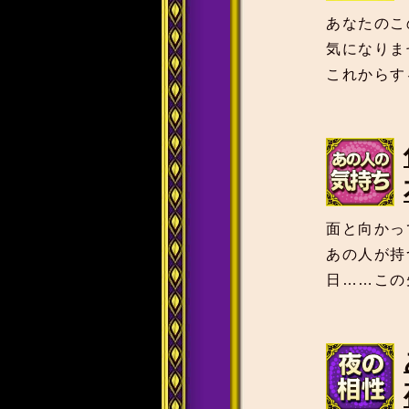
あなたのこ
気になりま
これからす
面と向かっ
あの人が持
日……この