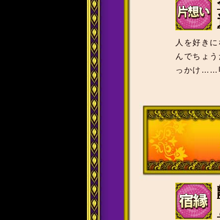
人を好きに
んでちょう
っかけ……