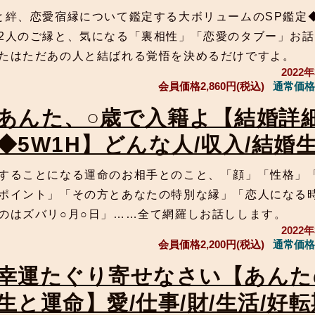
と絆、恋愛宿縁について鑑定する大ボリュームのSP鑑定
2人のご縁と、気になる「裏相性」「恋愛のタブー」お
たはただあの人と結ばれる覚悟を決めるだけですよ。
2022
会員価格
2,860円(税込)
通常価格
あんた、○歳で入籍よ【結婚詳
◆5W1H】どんな人/収入/結婚
することになる運命のお相手とのこと、「顔」「性格」
ポイント」「その方とあなたの特別な縁」「恋人になる
のはズバリ○月○日」……全て網羅しお話しします。
2022
会員価格
2,200円(税込)
通常価格
幸運たぐり寄せなさい【あんた
生と運命】愛/仕事/財/生活/好転