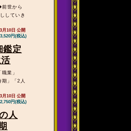
◆前世から
話ししていき
年3月10日
公開
3,520円(税込)
細鑑定
生活
「職業」
時期」「2人
年3月10日
公開
2,750円(税込)
の人
期