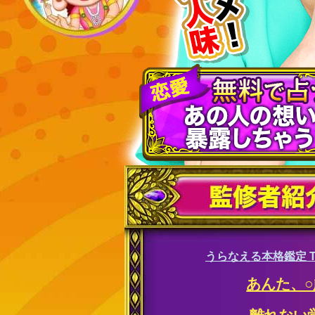
うらなえる本格鑑定 T
あんた、○