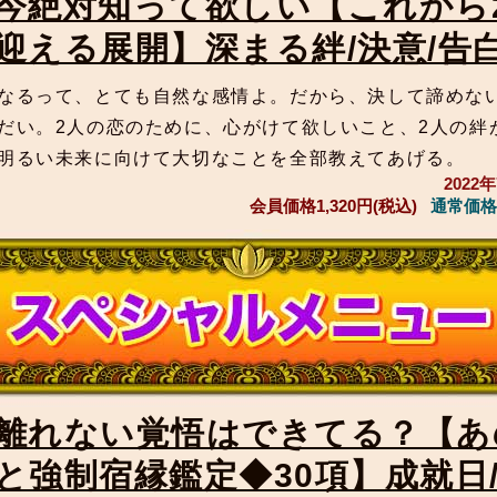
今絶対知って欲しい【これから
迎える展開】深まる絆/決意/告
なるって、とても自然な感情よ。だから、決して諦めな
だい。2人の恋のために、心がけて欲しいこと、2人の絆
明るい未来に向けて大切なことを全部教えてあげる。
2022
会員価格
1,320円(税込)
通常価格
離れない覚悟はできてる？【あ
と強制宿縁鑑定◆30項】成就日