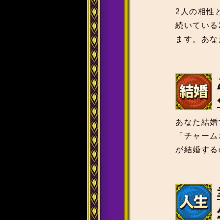
2人の相性
続いている
ます。あな
あなた結婚
「チャーム
が結婚する