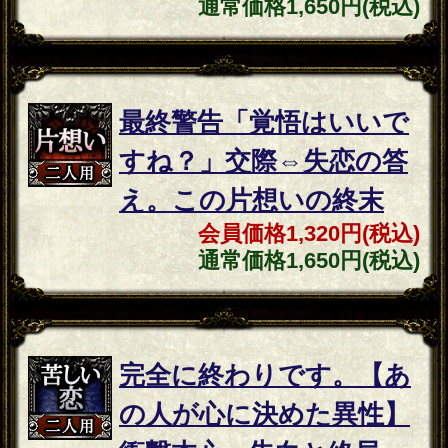
不倫
縁切られる相手は【●●さ
ん】相手が腹に決めた覚
悟。不倫の最終現実
会員価格
1,320円(税込)
通常価格
1,650円(税込)
▲カテゴリーTOPへ