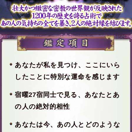
※全角15文字以内、省略可
一部使用できない文字がございます。
年
月
日
※必須