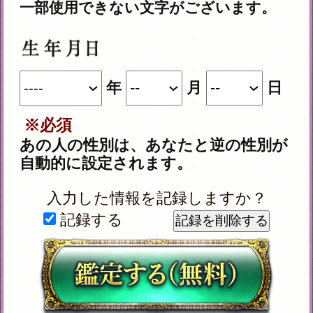
＜ブラウザ＞
OSに標準搭載されているブラウ
ザ。
※JavaScriptの設定をオンにしてご
利用ください。
トップページに戻る
NEW
新着占い
新着リリース占いコンテンツ
2026年8月6日リリース
名×暦で現実掌握≪国賓/各界VIPも命託す的
中奥儀≫鳥海式天命術
2026年8月3日リリース