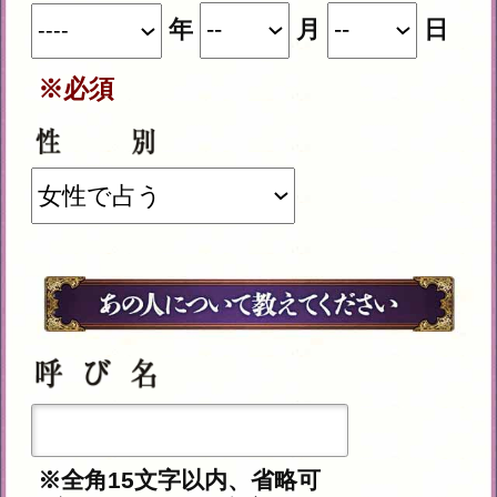
※このメニューは無料でご利用いただけ
ます。
テレシスネットワーク株式会社は、ご入力
いただいた情報を、占いサービスを提供す
るためにのみ使用し、情報の蓄積を行った
り、他の目的で使用することはありませ
ん。ご利用の際は、当社「
個人情報保護方
」に同意の上、必要事項をご入力くださ
針
い。
動作環境
この占い番組は、次の環境でご利用
ください。
＜OS＞
Android 5.0以降
iOS 10.0以降