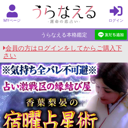
MYページ
ログイン
うらなえる本格鑑定
会員の方はログインをしてからご購入下
さい
うらなえる本格鑑定 Top
>
気持ち全バレ不可避◆
宿曜占星術
>
相性占い｜無料・宿曜占星術【今、2
人を結ぶ縁と絆】恋愛＆結婚相性