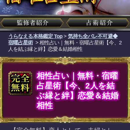
相性占い｜無料・宿曜
占星術【今、2人を結
ぶ縁と絆】恋愛＆結婚
相性
【完全無料】恋人として、夫婦とし
て…2人はうまくいく関係なのでしょ
うか。あなたとあの人の相性を根本
から明らかにし、恋の現状を明らか
にしていきます。相性をしっかり理
解し、恋を優位に進めていきましょ
う。