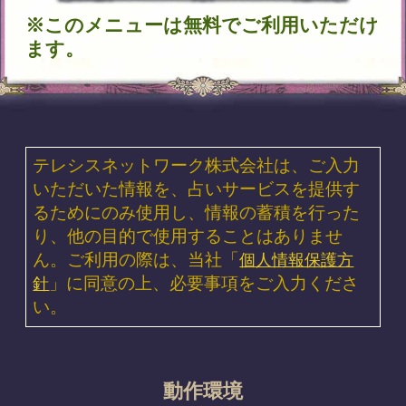
魂の本音が聴こえる！【運命結びの奇跡霊
札】心の奥底視抜く◆魂唯タロット
2026年7月30日リリース
ダウジング｜英国認定◆プロ25年“運命ビ
タ当て”マリーの高精度鑑定