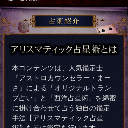
本コンテンツは、人気鑑定士
『アストロカウンセラー・まー
さ』による「オリジナルトラン
プ占い」と「西洋占星術」を綿密
に掛け合わせて占う独自の鑑定
手法【アリスマティック占星
術】を元に鑑定を行います。
人気文学作品「不思議の国のアリ
ス」の世界観をベースに、あな
たを物語の主人公と位置付けて
占いが展開されていく、他には
ない新感覚の運命鑑定となりま
す。
人生を歩む上で抱える「依存・
不安・執着」といった“迷いの
森”の中にいる主人公が、現在ど