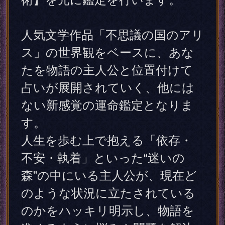
のような状況に立たされている
のかをハッキリ明示し、物語を
進めるように悩みや問題を解決
しながら、出口へと導きます。
現状を当てるだけの占いは、も
う必要とされていません。本コ
ンテンツ独特の世界観と、メデ
ィアを震撼させた圧倒的表現技
法で運命そのものを切り拓き、
問題解決の答えへと辿り着くこ
とができるのです。
ここにあるのは、あなただけの
現実を投影した、世界でたった1
つの物語。
エンディングを紡ぐのは、あな
た自身です。