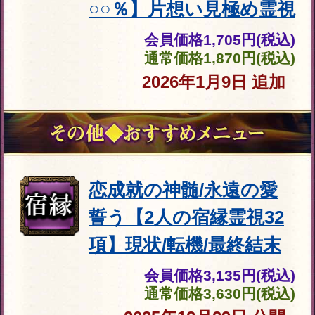
き僧侶”の秘蔵霊視◆あ
なたが辿る全生涯25項
会員価格
2,915円(税込)
通常価格
3,410円(税込)
2025年12月29日
公開
全バレ不可避※心の奥ま
で視破る恋霊視20項◆あ
の人の欲望/嫉妬/愛情
会員価格
2,530円(税込)
通常価格
2,860円(税込)
2025年12月29日
公開
超過激※身体疼くエロ描
写【淫らな官能霊視】2
人のSEX相性/交わる夜
会員価格
2,255円(税込)