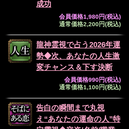
真剣不倫◆心して受け止
めて【愛の真実を暴く霊
視22項】あの人の決断
会員価格
2,640円(税込)
通常価格
2,970円(税込)
募る想い報われる【積年
片想い⇒卒業霊視】2人
の絆/恋進展/最終結論
会員価格
1,870円(税込)
通常価格
2,090円(税込)
超過激※身体疼くエロ描
写【淫らな官能霊視】2
人のSEX相性/交わる夜
会員価格
2,255円(税込)