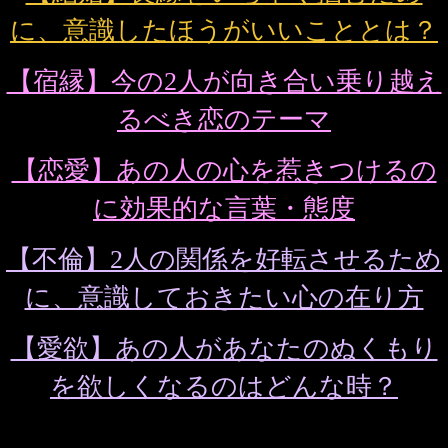
【人生】あなたの人生が大きく変わる運命
の日
【仕事】あなたに待ち受けている仕事での
重要転機
【結婚】あなたと生涯伴侶が結ばれ入籍す
る日
【宿縁】2人の気持ちが重なり、恋に決着が
つく運命の日
【恋愛】あの人があなたに本当の想いを打
ち明ける運命の日
【不倫】この先、2人の不倫関係に答えが示
される運命の日
【愛欲】2人が一線を越え、熱い夜を交わす
日