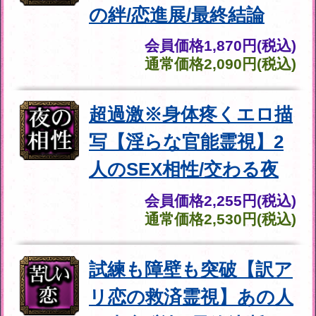
の人の欲望/嫉妬/愛情
会員価格
2,530円(税込)
通常価格
2,860円(税込)
真剣不倫◆心して受け止
めて【愛の真実を暴く霊
視22項】あの人の決断
会員価格
2,640円(税込)
通常価格
2,970円(税込)
超過激※身体疼くエロ描
写【淫らな官能霊視】2
人のSEX相性/交わる夜
会員価格
2,255円(税込)
通常価格
2,530円(税込)