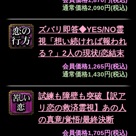
あの人の性別は、あなたと逆の性別が
自動的に設定されます。
入力した情報を記録しますか？
記録する
※次のページは無料でご利用いただけま
す。
（
「一部無料で鑑定する」
をタップする
と、鑑定結果の一部を無料でご覧になれ
ます）