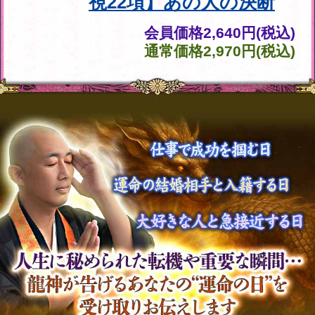
会員価格
1,760円(税込)
通常価格
1,980円(税込)
ズバリ即答◆YES/NO霊
視「想い続ければ報われ
る？」2人の現状/恋結末
会員価格
1,265円(税込)
通常価格
1,430円(税込)
恋現実を霊視で映し出す
【今のあの人にとって、
あなたは○○】脈有無
会員価格
990円(税込)
通常価格
1,100円(税込)
心中“ピタリ”当てる的中