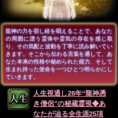
龍神宿し2人の思念を受け取る
周囲の霊体が伝える宿縁
祈りを捧げる中で、2人を取り巻く霊体や漂
う霊気の気配が、次第に鮮明に視えてきま
す。そこにはそれぞれに深く結ばれた宿縁