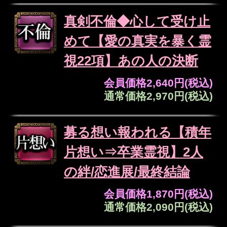
迷いを焚き上げ真実明かす
龍炎の儀
【龍炎の儀】によって示される、あなたと
あの人が抱える恋の現実、そしてあの人の
心奥に秘められた想い。その炎が照らす答