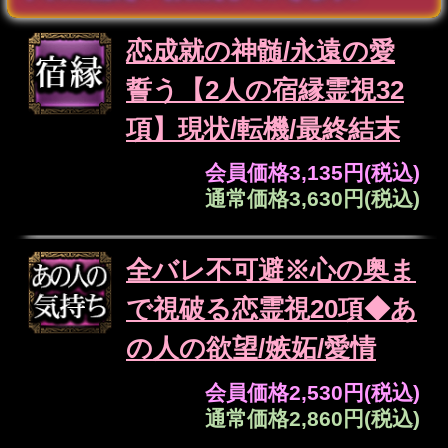
ズバリ即答◆YES/NO霊
視「想い続ければ報われ
る？」2人の現状/恋結末
会員価格
1,265円(税込)
通常価格
1,430円(税込)
試練も障壁も突破【訳ア
リ恋の救済霊視】あの人
の真意/覚悟/最終決断
会員価格
1,705円(税込)
通常価格
1,870円(税込)
超過激※身体疼くエロ描
写【淫らな官能霊視】2
人のSEX相性/交わる夜
会員価格
2,255円(税込)
通常価格
2,530円(税込)