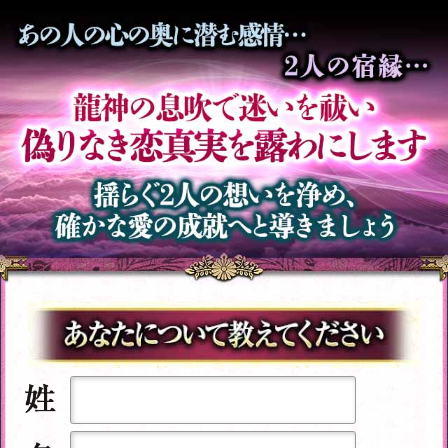
この先、あなたの
【宿縁】この恋は
人生に何が起きる？
成就する？
将来の伴侶は
この中には無い >>
どんな人？