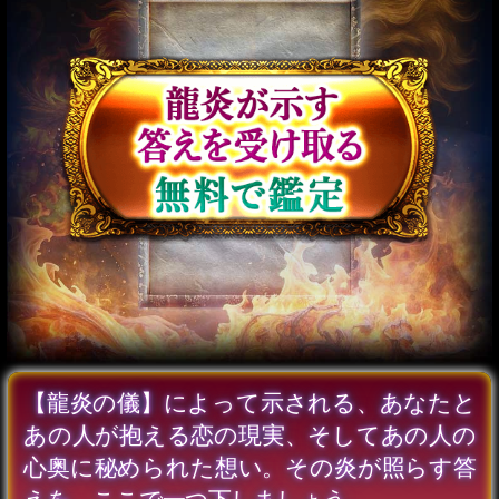
の絆/恋進展/最終結論
会員価格
1,870円(税込)
通常価格
2,090円(税込)
超過激※身体疼くエロ描
写【淫らな官能霊視】2
人のSEX相性/交わる夜
会員価格
2,255円(税込)
通常価格
2,530円(税込)
試練も障壁も突破【訳ア
リ恋の救済霊視】あの人
の真意/覚悟/最終決断
会員価格
1,705円(税込)
通常価格
1,870円(税込)
ズバリ即答◆YES/NO霊