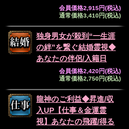
の流れがあり、あなたとあの人を結びつけ
てきた意味が、言葉として静かに浮かび上
がってきます。読み解きながら、あなたと
あの人の宿縁や相性、そしてあの人が心の
奥で密かに抱いている感情を、一つひとつ
丁寧に紐解き、お伝えしていきます。
恋成就の神髄/永遠の愛
誓う【2人の宿縁霊視32
項】現状/転機/最終結末
会員価格
3,135円(税込)
通常価格
3,630円(税込)
全バレ不可避※心の奥ま
で視破る恋霊視20項◆あ
の人の欲望/嫉妬/愛情
会員価格
2,530円(税込)
通常価格
2,860円(税込)