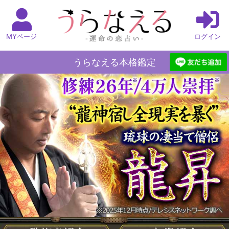
MYページ
ログイン
うらなえる本格鑑定
うらなえる本格鑑定 Top
>
修練26年/4万人崇拝“龍
神宿し全現実を暴く”琉球の凄当て僧侶 龍昇