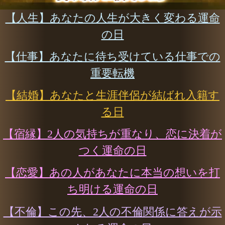
霊視「あの人が好きなの
は誰？」真意/告白
会員価格
1,705円(税込)
通常価格
1,870円(税込)
教えて。この恋望みア
リ？【2人の交際確率
○○％】片想い見極め霊視
会員価格
1,705円(税込)
通常価格
1,870円(税込)
▲カテゴリーTOPへ