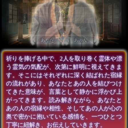
深く祈りを捧げ、2人を取り巻く流れと気配
を読み解いていきましょう。龍の息吹が静
かに満ちていくと、隠れていた情景が薄く
霧を晴らすように浮かび上がります。その
息吹に触れて映し出される光景から、あな
たとあの人の現在の関係性、そしてこの先
に待つ運命の分岐点を明らかにしていきま
す。
募る想い報われる【積年
片想い⇒卒業霊視】2人
の絆/恋進展/最終結論
会員価格
1,870円(税込)
通常価格
2,090円(税込)