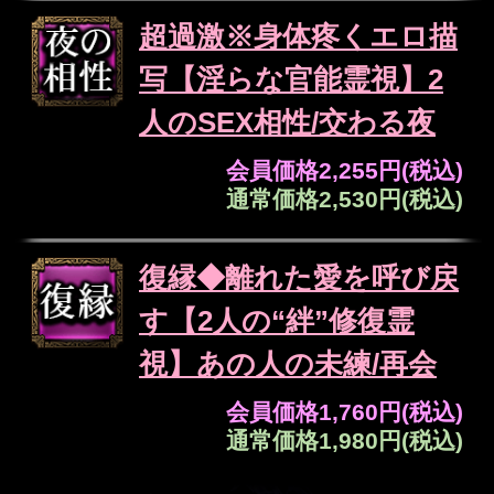
えを、ここで一つ下しましょう。
“龍炎の儀”の答えを受け取り、あなた
を縛る迷いを焚き上げ、
真実の導きを得て現状を乗り越えまし
ょう…
【人生】今、あなたが成長するため
に向き合うべき課題と解決法
【仕事】これからの活躍に欠かせな
い、あなたが強化すべき能力
【結婚】良縁をいち早く掴むため
に、意識したほうがいいこととは？
【宿縁】今の2人が向き合い乗り越え
るべき恋のテーマ
【恋愛】あの人の心を惹きつけるの