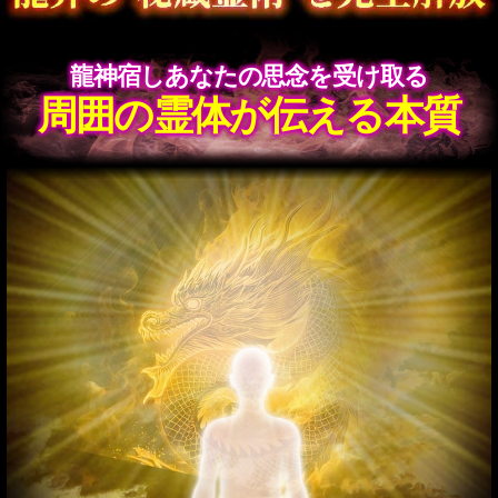
入UP【仕事＆金運霊
視】あなたの飛躍/得る
成功
会員価格
1,980円(税込)
通常価格
2,200円(税込)
龍神霊視で占う2026年運
勢◆次、あなたの人生激
変チャンス＆下す決断
会員価格
990円(税込)
通常価格
1,100円(税込)
告白の瞬間まで丸視
え“あなたの運命の人”特
定霊視◆容姿/名前/職業
会員価格
1,870円(税込)
通常価格
2,090円(税込)