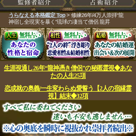
生涯視通し26年“龍神憑き僧侶”の秘匿霊視◆あな
たの人生25項
恋成就の奥義/一生変わらぬ愛誓う【2人の宿縁霊
視】結末◆32項