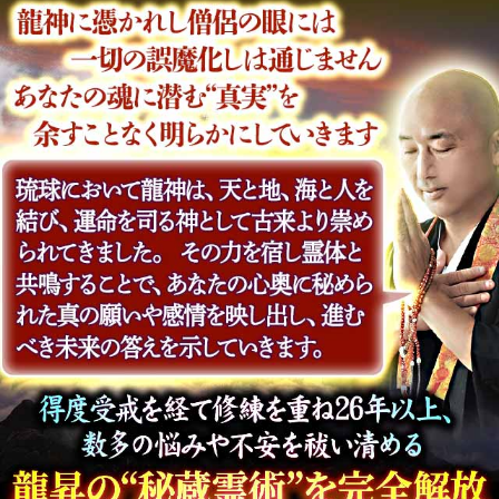
きます。そこから伝わる言葉を通して、あ
なた本来の性格や秘められた能力、そして
生まれ持った使命を一つひとつ明らかにし
ていきます。
人生視通し26年“龍神憑
き僧侶”の秘蔵霊視◆あ
なたが辿る全生涯25項
会員価格
2,915円(税込)
通常価格
3,410円(税込)
独身男女が殺到“一生涯
の絆”を繋ぐ結婚霊視◆
あなたの伴侶/入籍日
会員価格
2,420円(税込)
通常価格
2,750円(税込)
龍神のご利益◆昇進/収