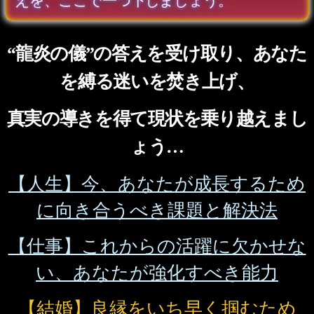
視「想い続ければ報われ
る？」2人の現状/恋結末
会員価格
1,265円(税込)
通常価格
1,430円(税込)
真剣不倫◆心して受け止
めて【愛の真実を暴く霊
視22項】あの人の決断
会員価格
2,640円(税込)
通常価格
2,970円(税込)