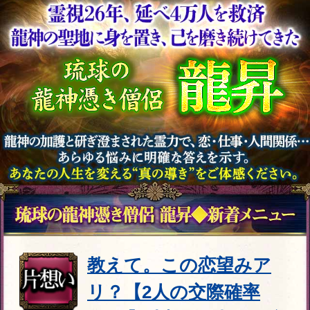
教えて。この恋望みア
リ？【2人の交際確率
○○％】片想い見極め霊視
会員価格
1,705円(税込)
通常価格
1,870円(税込)
2026年1月9日
追加
恋成就の神髄/永遠の愛
誓う【2人の宿縁霊視32
項】現状/転機/最終結末
会員価格
3,135円(税込)
通常価格
3,630円(税込)
2025年12月29日
公開
人生視通し26年“龍神憑