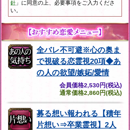
恋成就の神髄/永遠の愛
誓う【2人の宿縁霊視32
項】現状/転機/最終結末
会員価格
3,135円(税込)
通常価格
3,630円(税込)
全バレ不可避※心の奥ま
で視破る恋霊視20項◆あ