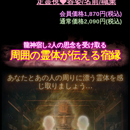
通常価格
2,530円(税込)
復縁◆離れた愛を呼び戻
す【2人の“絆”修復霊
視】あの人の未練/再会
会員価格
1,760円(税込)
通常価格
1,980円(税込)
龍神の息吹で未来を映し出す
2人が巡る恋運命