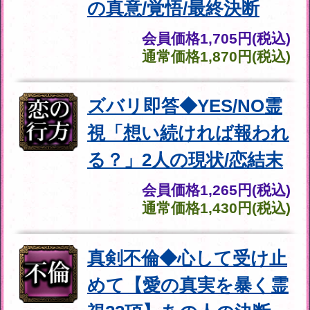
募る想い報われる【積年
片想い⇒卒業霊視】2人
の絆/恋進展/最終結論
会員価格
1,870円(税込)
通常価格
2,090円(税込)
試練も障壁も突破【訳ア
リ恋の救済霊視】あの人
の真意/覚悟/最終決断
会員価格
1,705円(税込)
通常価格
1,870円(税込)
復縁◆離れた愛を呼び戻
す【2人の“絆”修復霊
視】あの人の未練/再会