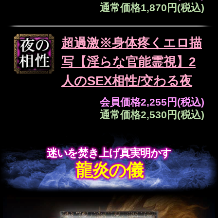
テレシスネットワーク株式会社は、ご入力
いただいた情報を、占いサービスを提供す
るためにのみ使用し、情報の蓄積を行った
り、他の目的で使用することはありませ
ん。ご利用の際は、当社「
個人情報保護方
」に同意の上、必要事項をご入力くださ
針
い。
全バレ不可避※心の奥ま
で視破る恋霊視20項◆あ
の人の欲望/嫉妬/愛情
会員価格
2,530円(税込)
通常価格
2,860円(税込)
募る想い報われる【積年
片想い⇒卒業霊視】2人