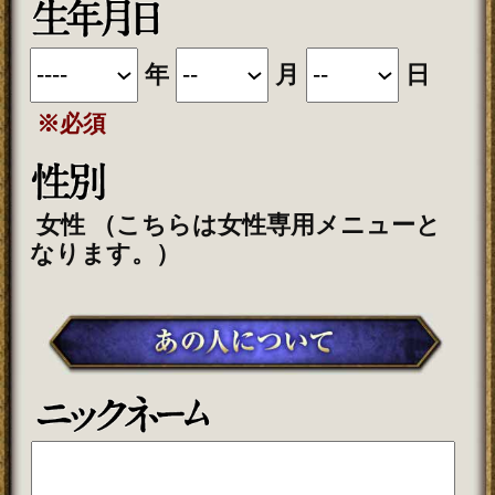
こちらのメニューはうらなえる本格占
い会員割引対象メニューです。
会員価格
1,320円(税込)
/1回
会員の方は
が
必要です。
通常価格
会員以外の方のご利用には
1,650円(税込)
/1回
が必要です。
※ご購入時にうらなえる本格占い会員の
IDでログイン済みの場合に、会員価格が
適用されます。
会員の方はログインをしてからご購
入下さい
会員登録（無料）すると、本格占いメニ
ューを会員特別割引価格でご購入いただ
けます。
今すぐ会員登録する
占う前に内容のご確認をお願いします。
ご購入いただくと、サービス・コンテ
ンツの利用料金が発生します。