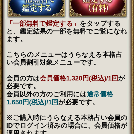
この占い番組は、次の環境でご
利用ください。
＜OS＞
Android 5.0以降
iOS 10.0以降
＜ブラウザ＞
OSに標準搭載されているブ
ラウザ。
※JavaScriptの設定をオンにし
てご利用ください。
トップページに戻る
NEW
新着占い
新着リリース占いコンテンツ
2026年8月6日リリース
名×暦で現実掌握≪国賓/各界VIPも命託す的