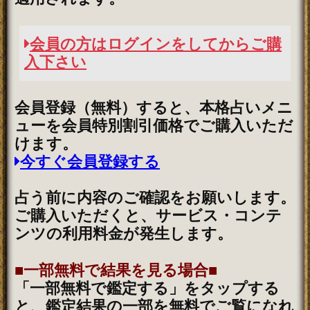
中奥儀≫鳥海式天命術
2026年8月3日リリース
魂の本音が聴こえる！【運命結びの奇跡霊
札】心の奥底視抜く◆魂唯タロット
2026年7月30日リリース
ダウジング｜英国認定◆プロ25年“運命ビ
タ当て”マリーの高精度鑑定