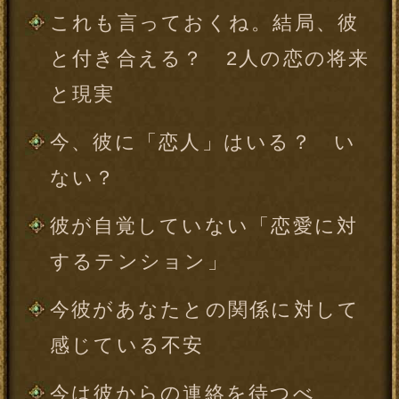
今、彼があなたとの関係で解い
ておきたい誤解
直近、2人の気持ちが通じ合い、
親しくなる「きっかけ」
そのきっかけの後、動き出す「2
人に起こる変化」と「その先の
未来」
彼を理解し、互いに歩み寄り、
幸せなお付き合いを続けるには