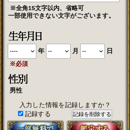
■一部無料で結果を見る場合■
「一部無料で鑑定する」をタップする
と、鑑定結果の一部を無料でご覧になれ
ます。
■最初から有料で結果を見る場合■
「鑑定する（有料）」をクリックする
と、最初から鑑定結果のすべてをご覧に
なれます。
テレシスネットワーク株式会社は、
ご入力いただいた情報を、占いサー
ビスを提供するためにのみ使用し、
情報の蓄積を行ったり、他の目的で
使用することはありません。ご利用
の際は、当社「
」
個人情報保護方針
に同意の上、必要事項をご入力くだ
さい。
動作環境