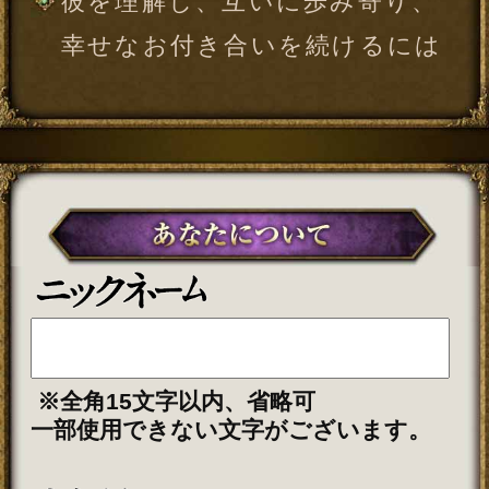
※全角15文字以内、省略可
一部使用できない文字がございます。
年
月
日
※必須
男性
入力した情報を記録しますか？
記録する
「一部無料で鑑定する」
をタップする
と、鑑定結果の一部を無料でご覧になれ
ます。