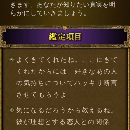
気になるだろうから教えるね。
彼が理想とする恋人との関係
これも言っておくね。結局、彼
と付き合える？ 2人の恋の将来
と現実
今、彼に「恋人」はいる？ い
ない？
彼が自覚していない「恋愛に対
するテンション」
今彼があなたとの関係に対して
感じている不安
今は彼からの連絡を待つべ
き？ あなたから連絡してもい
い？