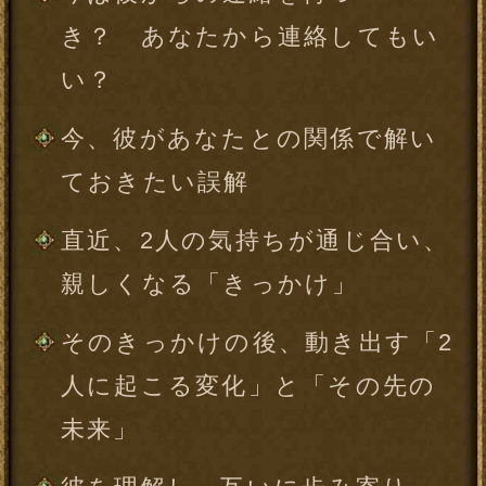
※全角15文字以内、省略可
一部使用できない文字がございます。
年
月
日
※必須
女性 （こちらは女性専用メニューと
なります。）