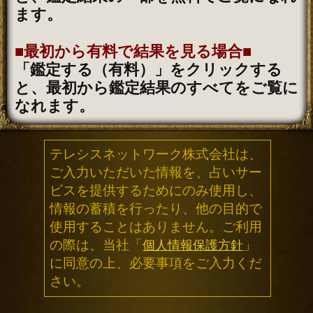
「うらなえる」について
利用規約
特定商取引法に基づく表記
免責事項
プライバシーポリシー
占い師一覧
運営会社
メルマガ配信解除
よくある質問
お問い合わせ
(C) Telsys Network CO.,LTD.