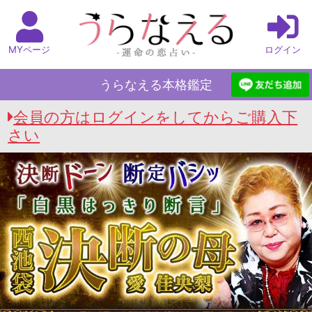
MYページ
ログイン
うらなえる本格鑑定
会員の方はログインをしてからご購入下
さい
うらなえる本格鑑定 Top
>
白黒はっきり決断の母
愛佳央梨
>
最近、彼の行動おかしい…恋人でき
た？仕事忙しい？≪母の恋真実占≫