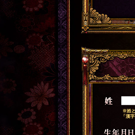
姓
※姓と
「漢字
生年月日