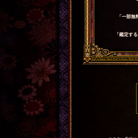
「一部無
「鑑定する