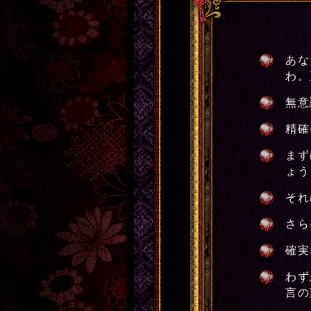
あな
わ。
無意
精確
まず
ょう
それ
さら
確実
わず
言の