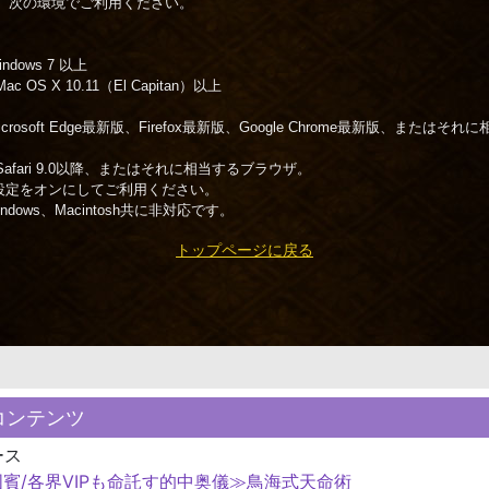
、次の環境でご利用ください。
indows 7 以上
Mac OS X 10.11（El Capitan）以上
Microsoft Edge最新版、Firefox最新版、Google Chrome最新版、または
h：Safari 9.0以降、またはそれに相当するブラウザ。
ptの設定をオンにしてご利用ください。
Windows、Macintosh共に非対応です。
トップページに戻る
コンテンツ
ース
賓/各界VIPも命託す的中奥儀≫鳥海式天命術