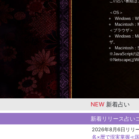
この占い番組は
＜OS＞
Windows：W
Macintosh：
＜ブラウザ＞
Windows：
ザ。
Macintos
※JavaScri
※Netscapeは
NEW
新着占い
新着リリース占い
2026年8月6日リリ
名×暦で現実掌握≪国