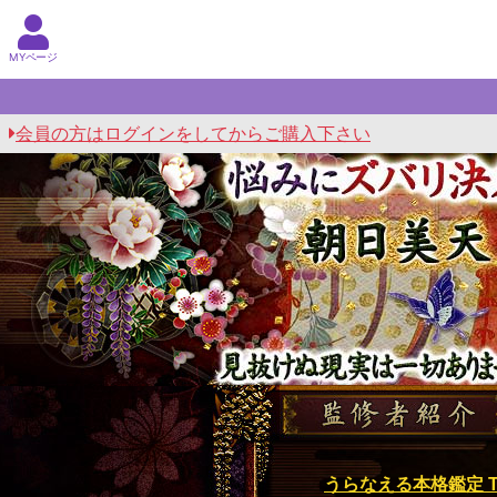
MYページ
会員の方はログインをしてからご購入下さい
悩みにズバリ決着つける◆細密理論
うらなえる本格鑑定 T