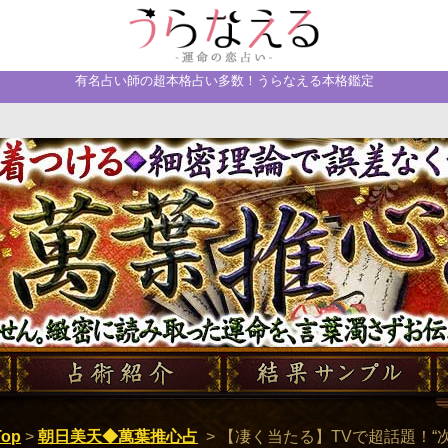
有名占い師の超本格占い多数！うらなえる本格鑑定
で誤差なく的中【萬葉推心占】 見抜けぬ現実は一切ありませ
濁さずお伝えします。
op
>
朝日美天◆萬葉推心占
>
【凄く当たる】TVで超話題！“