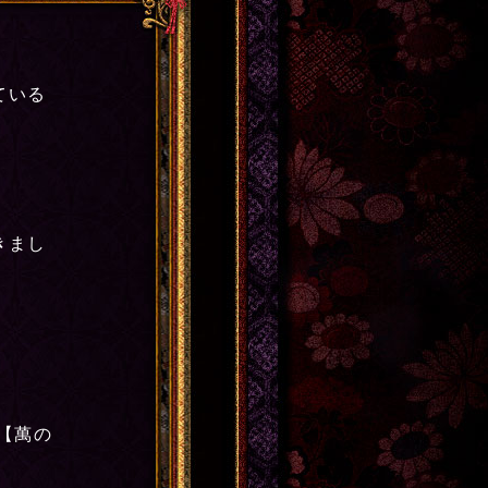
ている
。
きまし
【萬の