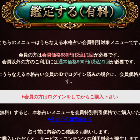
こちらのメニューはうらなえる本格占い会員割引対象メニューです
会員の方は
会員価格
880円(税込)
/1回
が必要です。
会員以外の方のご利用には
通常価格
990円(税込)
/1回
が必要です。
にうらなえる本格占い会員のIDでログイン済みの場合に、会員価格
す。
会員の方はログインをしてからご購入下さい
無料）すると、本格占いメニューを会員特別割引価格でご購入い
今すぐ会員登録する
占う前に内容のご確認をお願いします。
ご購入いただくと、サービス・コンテンツの利用料金が発生します