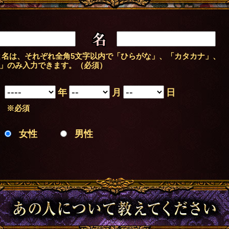
名
名は、それぞれ全角5文字以内で「ひらがな」、「カタカナ」、
」のみ入力できます。（必須）
年
月
日
※必須
女性
男性
あの人について教えてください