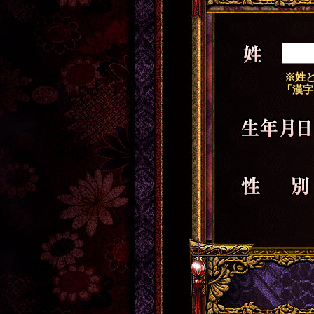
姓
※姓と
「漢字
生年月日
性別