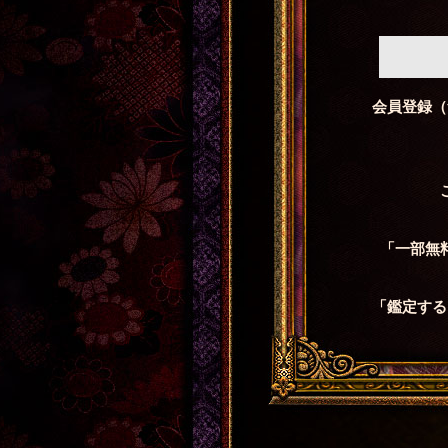
会員登録（
「一部無
「鑑定する