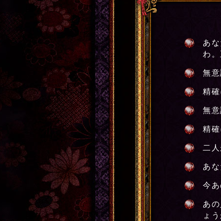
あな
わ。
無意
精確
無意
精確
二人
あな
今あ
あの
ょう