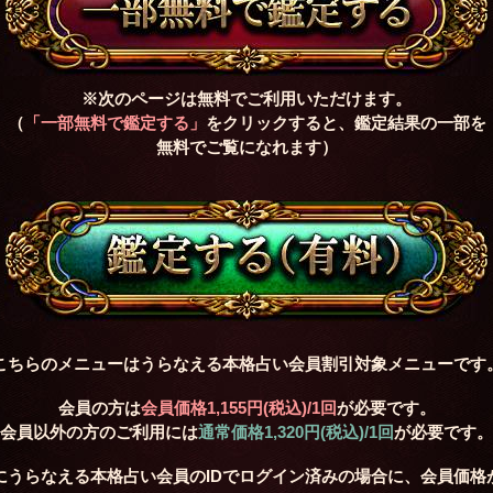
※次のページは無料でご利用いただけます。
（
「一部無料で鑑定する」
をクリックすると、鑑定結果の一部を
無料でご覧になれます）
こちらのメニューはうらなえる本格占い会員割引対象メニューです
会員の方は
会員価格
1,155円(税込)
/1回
が必要です。
会員以外の方のご利用には
通常価格
1,320円(税込)
/1回
が必要です。
にうらなえる本格占い会員のIDでログイン済みの場合に、会員価格