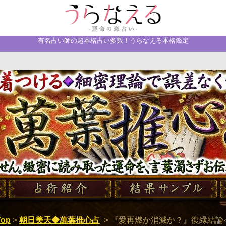
有名占い師の超本格占い多数！うらなえる本格鑑定
で誤差なく的中【萬葉推心占】 見抜けぬ現実は一切ありませ
濁さずお伝えします。
op
>
朝日美天◆萬葉推心占
>
『愛再燃か消滅か？』復縁結論