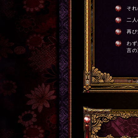
それ
二人
再び
わず
言の