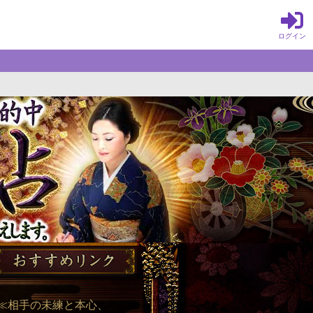
ログイン
ん。緻密に読み取った運命を、言葉
≪相手の未練と本心、