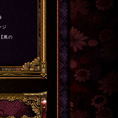
論
ージ
【萬の