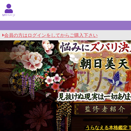
MYページ
会員の方はログインをしてからご購入下さい
悩みにズバリ決着つける◆細密理論
うらなえる本格鑑定 T