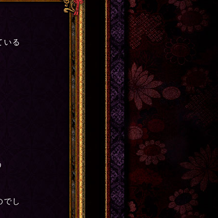
ている
。
う
のでし