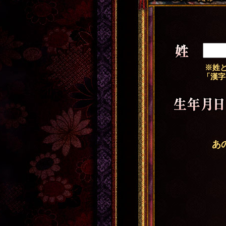
姓
※姓と
「漢字
生年月日
あ