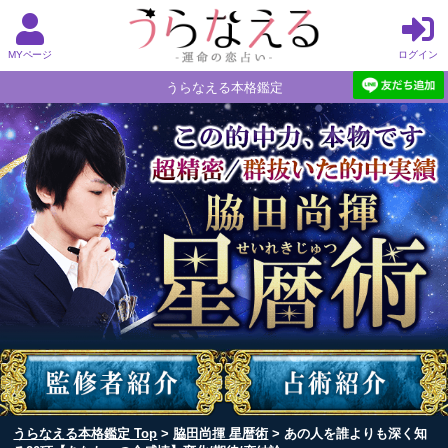
MYページ
ログイン
うらなえる本格鑑定
うらなえる本格鑑定 Top
>
脇田尚揮 星暦術
> あの人を誰よりも深く知