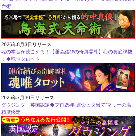
命術
2026年8月3日リリース
魂の本音が聴こえる！【運命結びの奇跡霊札】心の奥底視抜
く◆魂唯タロット
2026年7月30日リリース
ダウジング｜英国認定◆プロ25年“運命ビタ当て”マリーの高
精度鑑定