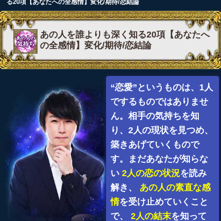
る20項【あなたへの全感情】変化/期待/恋結論
あの人を誰よりも深く知る20項【あなたへ
の全感情】変化/期待/恋結論
“恋愛”というものは、1人
でするものではありませ
ん。相手の気持ちを知
り、2人の現状を見つめ、
築きあげていくもので
す。まだあなたが知らな
い
2人の恋の状況
を読み
解き、
あの人の素直な感
情
を受け止めていくこと
で、
2人の結末
を知って