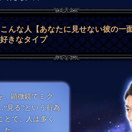
はこんな人【あなたに見せない彼の一
＆好きなタイプ
、顕微鏡でミク
…“見る”という行為
ことで、人は多く
した。