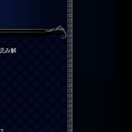
※
読み解
？