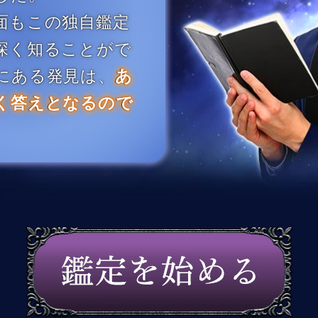
面もこの独自鑑定
深く知ることがで
にある発見は、
あ
く答えとなるので