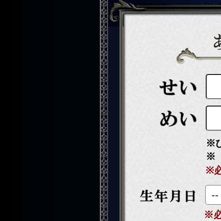
※
※
※
※