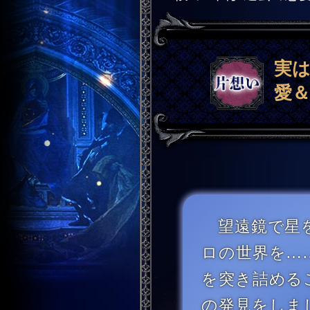
実
愛
望遠鏡で星を
ロの世界を…
を突き詰める
の発見をしま