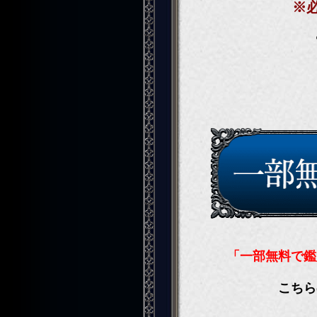
※
「一部無料で鑑
こちら