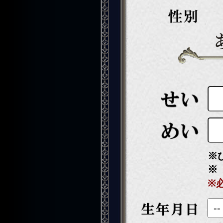
※
※
※