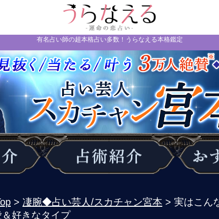
有名占い師の超本格占い多数！うらなえる本格鑑定
op
>
凄腕◆占い芸人/スカチャン宮本
> 実はこん
愛＆好きなタイプ