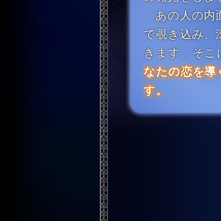
あの人の内
で覗き込み、
きます。そこ
なたの恋を導
す。