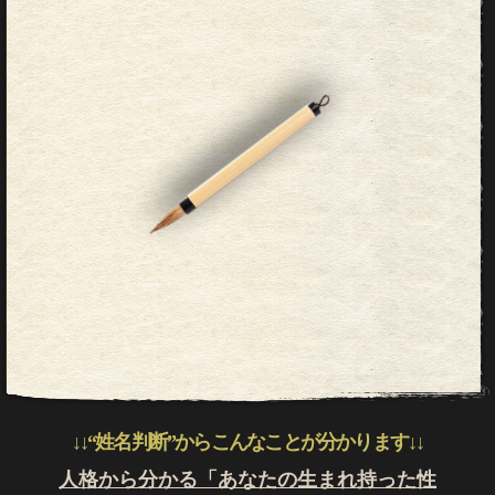
田
5
太
4
郎
9
天格
人格
地格
総合運
基礎運
成功運
↓↓“姓名判断”からこんなことが分かります↓↓
人格から分かる「あなたの生まれ持った性