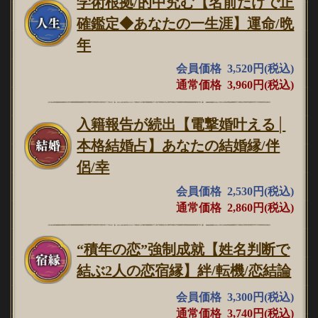
学術根拠/的中究む【名前だけで正
確鑑定◆あなたの一生涯】運命/晩
年
会員価格 3,520円(税込)
通常価格 3,960円(税込)
入籍報告が続出【電撃婚叶える│
本格結婚占】あなたの結婚縁/伴
侶/幸
会員価格 2,530円(税込)
通常価格 2,860円(税込)
“積年の恋”強制成就【姓名判断で
結ぶ2人の恋宿縁】絆/転機/恋結論
会員価格 3,300円(税込)
通常価格 3,740円(税込)