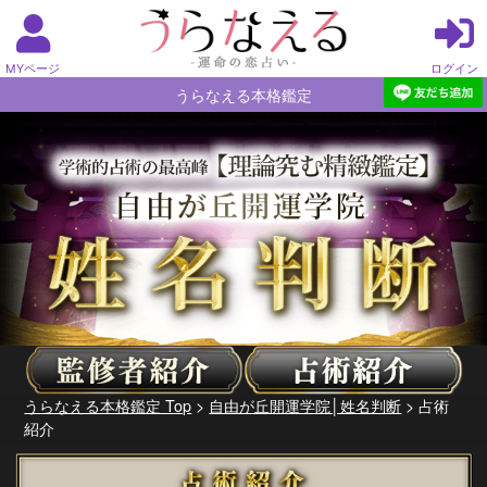
MYページ
ログイン
うらなえる本格鑑定
うらなえる本格鑑定 Top
>
自由が丘開運学院│姓名判断
> 占術
紹介