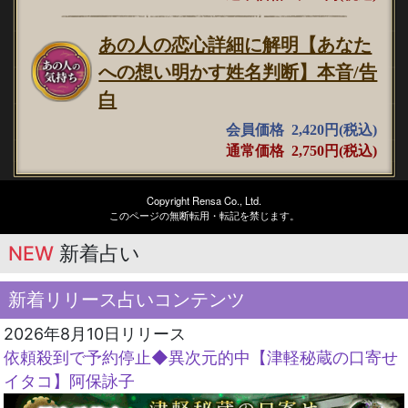
あの人の恋心詳細に解明【あなた
への想い明かす姓名判断】本音/告
白
会員価格 2,420円(税込)
通常価格 2,750円(税込)
Copyright Rensa Co., Ltd.
このページの無断転用・転記を禁じます。
NEW
新着占い
新着リリース占いコンテンツ
2026年8月10日リリース
依頼殺到で予約停止◆異次元的中【津軽秘蔵の口寄せ
イタコ】阿保詠子