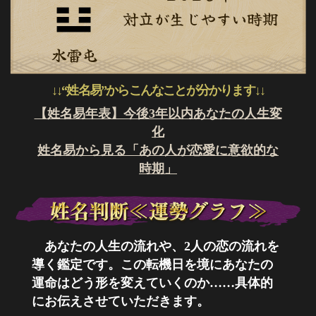
対立が生じやすい時期
水雷屯
↓↓“姓名易”からこんなことが分かります↓↓
【姓名易年表】今後3年以内あなたの人生変
化
姓名易から見る「あの人が恋愛に意欲的な
時期」
あなたの人生の流れや、2人の恋の流れを
導く鑑定です。この転機日を境にあなたの
運命はどう形を変えていくのか……具体的
にお伝えさせていただきます。