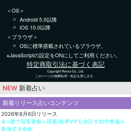
＜OS＞
Android 5.0以降
iOS 10.0以降
＜ブラウザ＞
OSに標準搭載されているブラウザ。
※JavaScriptの設定をONにしてご利用ください。
特定商取引法に基づく表記
Copyright Rensa Co., Ltd.
このページの無断転用・転記を禁じます。
NEW
新着占い
新着リリース占いコンテンツ
2026年8月6日リリース
名×暦で現実掌握≪国賓/各界VIPも命託す的中奥儀≫
鳥海式天命術