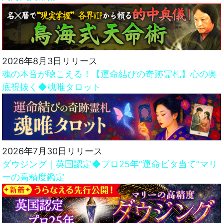
2026年8月3日リリース
魂の本音が聴こえる！【運命結びの奇跡霊札】心の奥
底視抜く◆魂唯タロット
2026年7月30日リリース
ダウジング｜英国認定◆プロ25年“運命ビタ当て”マリ
ーの高精度鑑定