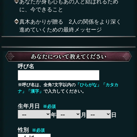
あなたが身も心もあの人と結ばれるため
に、今できること
真木あかりが贈る 2人の関係をより深く
進めていくための最終メッセージ
呼び名
※呼び名は、全角7文字以内の
「ひらがな」「カタカ
ナ」「漢字」
で入力してください。
生年月日
※必須
年
月
日
性別
※必須