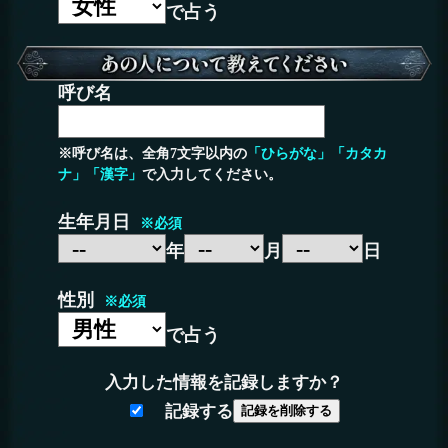
で占う
呼び名
※呼び名は、全角7文字以内の
「ひらがな」「カタカ
ナ」「漢字」
で入力してください。
生年月日
※必須
年
月
日
性別
※必須
で占う
入力した情報を記録しますか？
記録する
記録を削除する