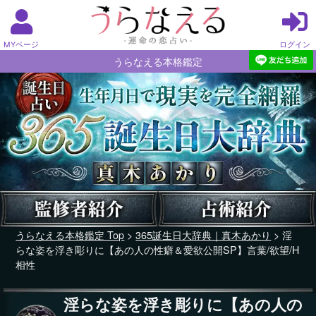
MYページ
ログイン
うらなえる本格鑑定
うらなえる本格鑑定 Top
>
365誕生日大辞典｜真木あかり
> 淫
らな姿を浮き彫りに【あの人の性癖＆愛欲公開SP】言葉/欲望/H
相性
淫らな姿を浮き彫りに【あの人の