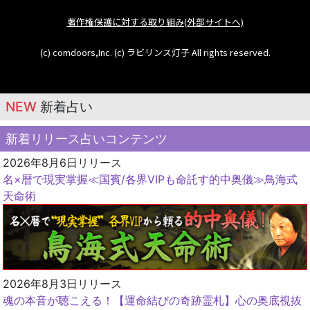
著作権保護に対する取り組み(外部サイトへ)
(c) comdoors,Inc. (c) ラビリンス灯子 All rights reserved.
NEW
新着占い
新着リリース占いコンテンツ
2026年8月6日リリース
名×暦で現実掌握≪国賓/各界VIPも命託す的中奥儀≫鳥海式
天命術
2026年8月3日リリース
魂の本音が聴こえる！【運命結びの奇跡霊札】心の奥底視抜