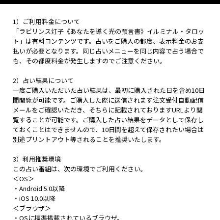
1）ご利用料金について
「ラビリンス灯子《あなたを導く光の預言書》イルミナル・タロッ
ト」は有料コンテンツです。占いをご購入の都度、表示料金のお支
払いが必要となります。同じ占いメニューを同じ内容で占う場合で
も、その都度料金が発生しますのでご注意ください。
2）占い結果について
一度ご購入いただいた占い結果は、最初に購入された日を含め10日
間閲覧が可能です。ご購入した際に送信されます注文受付自動配信
メールをご確認いただき、そちらに記載されておりますURLより閲
覧することが可能です。ご購入した占い結果をデータとして保存し
ておくことはできませんので、10日間を超えて保存されたい場合は
別途プリントアウト等されることを推奨いたします。
3）利用推奨環境
この占い番組は、次の環境でご利用ください。
＜OS＞
・Android 5.0以降
・iOS 10.0以降
＜ブラウザ＞
・OSに標準搭載されているブラウザ。