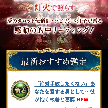
「絶対手放したくない」あ
なたを愛する男として…彼
が抱く執着と葛藤
NEW