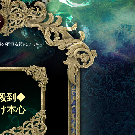
性の有無＆彼のぶっちゃ
殺到◆
け本心