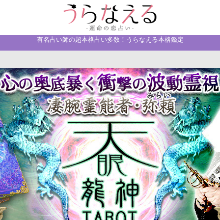
有名占い師の超本格占い多数！うらなえる本格鑑定