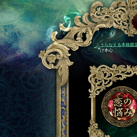
うらなえる本格鑑定 
け本心