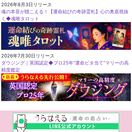
2026年8月3日リリース
魂の本音が聴こえる！【運命結びの奇跡霊札】心の奥底視抜
く◆魂唯タロット
2026年7月30日リリース
ダウジング｜英国認定◆プロ25年“運命ビタ当て”マリーの高
精度鑑定