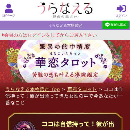
MYページ
ログイン
うらなえる本格鑑定
会員の方はログインをしてからご購入下さい
うらなえる本格鑑定 Top
>
華恋タロット
> ココは自
信持って！彼が出会ってきた女性の中で今あなたが一
番なこと
ココは自信持って！彼が出