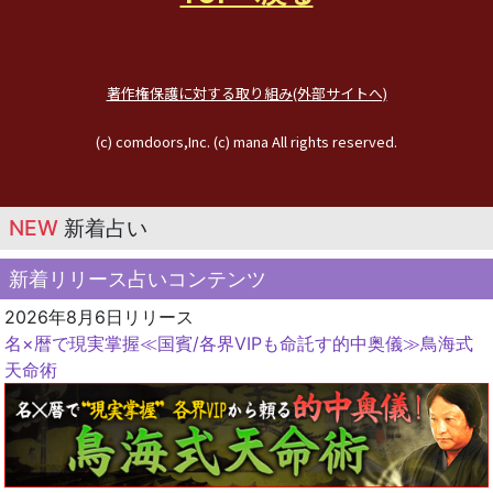
著作権保護に対する取り組み(外部サイトへ)
(c) comdoors,Inc. (c) mana All rights reserved.
NEW
新着占い
新着リリース占いコンテンツ
2026年8月6日リリース
名×暦で現実掌握≪国賓/各界VIPも命託す的中奥儀≫鳥海式
天命術