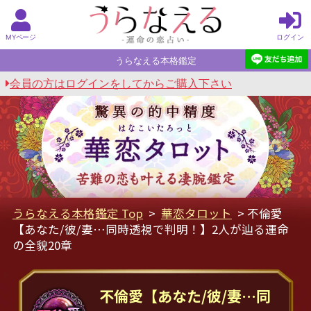
MYページ
ログイン
うらなえる本格鑑定
会員の方はログインをしてからご購入下さい
うらなえる本格鑑定 Top
>
華恋タロット
> 不倫愛
【あなた/彼/妻…同時透視で判明！】2人が辿る運命
の全貌20章
不倫愛【あなた/彼/妻…同