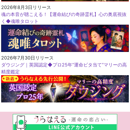
2026年8月3日リリース
魂の本音が聴こえる！【運命結びの奇跡霊札】心の奥底視抜
く◆魂唯タロット
2026年7月30日リリース
ダウジング｜英国認定◆プロ25年“運命ビタ当て”マリーの高
精度鑑定