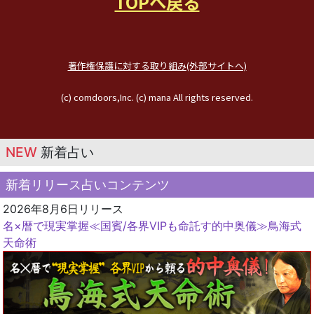
TOPへ戻る
著作権保護に対する取り組み(外部サイトへ)
(c) comdoors,Inc. (c) mana All rights reserved.
NEW
新着占い
新着リリース占いコンテンツ
2026年8月6日リリース
名×暦で現実掌握≪国賓/各界VIPも命託す的中奥儀≫鳥海式
天命術